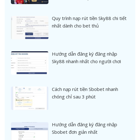
Quy trình nạp rút tiền Sky88 chi tiết
nhất dành cho bet thủ
Hướng dẫn đăng ký đăng nhập
Sky88 nhanh nhất cho người chơi
Cách nạp rút tiền Sbobet nhanh
chóng chỉ sau 3 phút
Hướng dẫn đăng ký đăng nhập
Sbobet đơn giản nhất