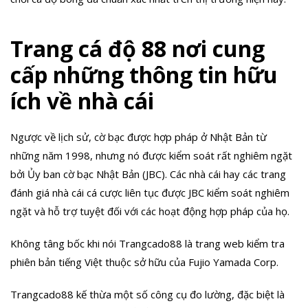
Trang cá độ 88 nơi cung
cấp những thông tin hữu
ích về nhà cái
Ngược về lịch sử, cờ bạc được hợp pháp ở Nhật Bản từ
những năm 1998, nhưng nó được kiểm soát rất nghiêm ngặt
bởi Ủy ban cờ bạc Nhật Bản (JBC). Các nhà cái hay các trang
đánh giá nhà cái cá cược liên tục được JBC kiểm soát nghiêm
ngặt và hỗ trợ tuyệt đối với các hoạt động hợp pháp của họ.
Không tâng bốc khi nói Trangcado88 là trang web kiểm tra
phiên bản tiếng Việt thuộc sở hữu của Fujio Yamada Corp.
Trangcado88 kế thừa một số công cụ đo lường, đặc biệt là