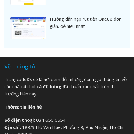
Hướng dẫn nạp rút tiền One88 đơn
giản, dễ hiểu nhất
Về chúng tôi
Trangcado88 sẽ là nơi đem đến những đánh giá thông tin về
các nhà cái chơi
cá độ bóng đá
chuẩn xác nhất trên thị
trường hiện nay
Thông tin liên hệ
Số điện thoại:
034 650 0554
Địa chỉ:
189/9 Hồ Văn Huê, Phường 9, Phú Nhuận, Hồ Chí