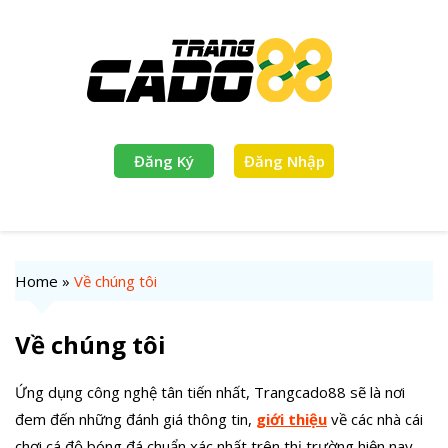
Skip
to
content
Đăng Ký
Đăng Nhập
Home
»
Về chúng tôi
Về chúng tôi
Ứng dụng công nghệ tân tiến nhất, Trangcado88 sẽ là nơi
đem đến những đánh giá thông tin,
giới thiệu
về các nhà cái
chơi cá độ bóng đá chuẩn xác nhất trên thị trường hiện nay.