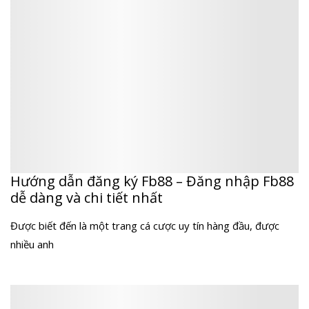
Hướng dẫn đăng ký Fb88 – Đăng nhập Fb88
dễ dàng và chi tiết nhất
Được biết đến là một trang cá cược uy tín hàng đầu, được
nhiều anh