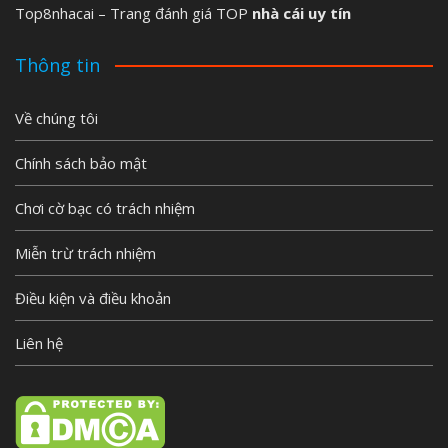
Top8nhacai – Trang đánh giá TOP
nhà cái uy tín
Thông tin
Về chúng tôi
Chính sách bảo mật
Chơi cờ bạc có trách nhiệm
Miễn trừ trách nhiệm
Điều kiện và điều khoản
Liên hệ