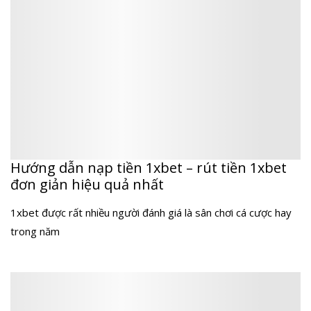
Hướng dẫn nạp tiền 1xbet – rút tiền 1xbet
đơn giản hiệu quả nhất
1xbet được rất nhiều người đánh giá là sân chơi cá cược hay
trong năm