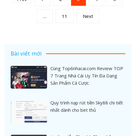
trang
…
11
Next
bài
viết
Bài viết mới
Cùng Top6nhacai.com Review TOP
7 Trang Nhà Cái Uy Tín Đa Dạng
Sản Phẩm Cá Cược
Quy trình nạp rút tiền Sky88 chi tiết
nhất dành cho bet thủ