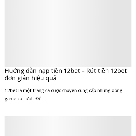
Hướng dẫn nạp tiền 12bet – Rút tiền 12bet
đơn giản hiệu quả
12bet là một trang cá cược chuyên cung cấp những dòng
game cá cược. Để