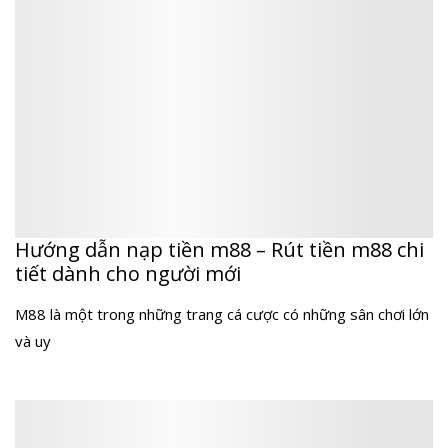
Hướng dẫn nạp tiền m88 – Rút tiền m88 chi
tiết dành cho người mới
M88 là một trong những trang cá cược có những sân chơi lớn
và uy