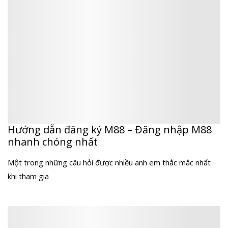
Hướng dẫn đăng ký M88 – Đăng nhập M88
nhanh chóng nhất
Một trong những câu hỏi được nhiều anh em thắc mắc nhất
khi tham gia