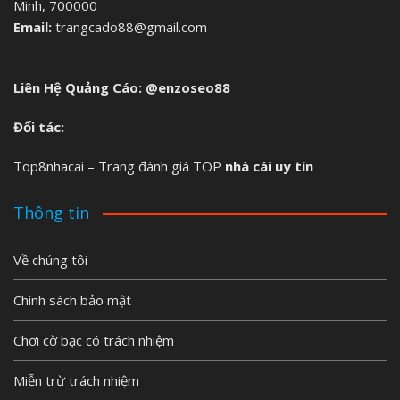
Minh, 700000
Email:
trangcado88@gmail.com
Liên Hệ Quảng Cáo:
@enzoseo88
Đối tác:
Top8nhacai – Trang đánh giá TOP
nhà cái uy tín
Thông tin
Về chúng tôi
Chính sách bảo mật
Chơi cờ bạc có trách nhiệm
Miễn trừ trách nhiệm