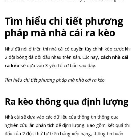
Tìm hiểu chi tiết phương
pháp mà nhà cái ra kèo
Như đã nói ở trên thì nhà cái có quyền tùy chỉnh kèo cược khi
2 đội bóng đá đối đầu nhau trên sân. Lúc này,
cách nhà cái
ra kèo
sẽ dựa vào 3 yếu tố cơ bản sau đây:
Tìm hiểu chi tiết phương pháp mà nhà cái ra kèo
Ra kèo thông qua định lượng
Nhà cái sẽ dựa vào các dữ liệu của thông tin thông qua
nghiên cứu lẫn phân tích để định lượng. Bao gồm: kết quả thi
đấu của 2 đội, thứ tự trên bảng xếp hạng, thông tin huấn