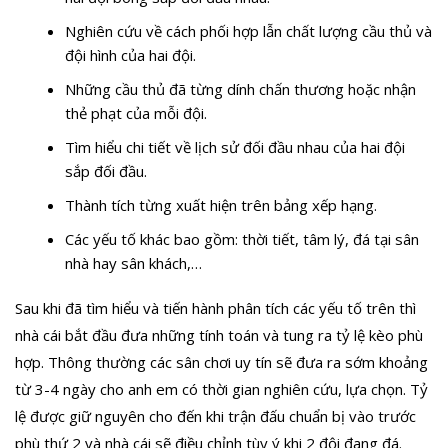
Nghiên cứu về cách phối hợp lẫn chất lượng cầu thủ và
đội hình của hai đội.
Những cầu thủ đã từng dính chấn thương hoặc nhận
thẻ phạt của mỗi đội.
Tìm hiểu chi tiết về lịch sử đối đầu nhau của hai đội
sắp đối đầu.
Thành tích từng xuất hiện trên bảng xếp hạng.
Các yếu tố khác bao gồm: thời tiết, tâm lý, đá tại sân
nhà hay sân khách,…
Sau khi đã tìm hiểu và tiến hành phân tích các yếu tố trên thì
nhà cái bắt đầu đưa những tính toán và tung ra tỷ lệ kèo phù
hợp. Thông thường các sân chơi uy tín sẽ đưa ra sớm khoảng
từ 3-4 ngày cho anh em có thời gian nghiên cứu, lựa chọn. Tỷ
lệ được giữ nguyên cho đến khi trận đấu chuẩn bị vào trước
phù thứ 2 và nhà cái sẽ điều chỉnh tùy ý khi 2 đội đang đá.