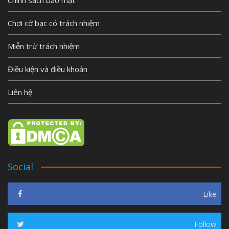
Chơi cờ bạc có trách nhiệm
Miễn trừ trách nhiệm
Điều kiện và điều khoản
Liên hệ
Social
Like
Follow