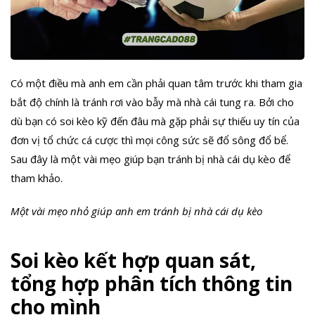
Có một điều mà anh em cần phải quan tâm trước khi tham gia
bắt độ chính là tránh rơi vào bẫy mà nhà cái tung ra. Bởi cho
dù bạn có soi kèo kỹ đến đâu mà gặp phải sự thiếu uy tín của
đơn vị tổ chức cá cược thì mọi công sức sẽ đổ sông đổ bể.
Sau đây là một vài mẹo giúp bạn tránh bị nhà cái dụ kèo để
tham khảo.
Một vài mẹo nhỏ giúp anh em tránh bị nhà cái dụ kèo
Soi kèo kết hợp quan sát,
tổng hợp phân tích thông tin
cho mình