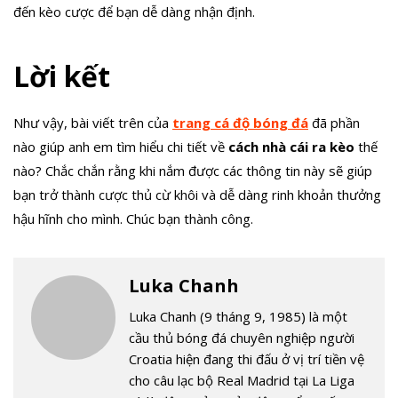
đến kèo cược để bạn dễ dàng nhận định.
Lời kết
Như vậy, bài viết trên của
trang cá độ bóng đá
đã phần
nào giúp anh em tìm hiểu chi tiết về
cách nhà cái ra kèo
thế
nào? Chắc chắn rằng khi nắm được các thông tin này sẽ giúp
bạn trở thành cược thủ cừ khôi và dễ dàng rinh khoản thưởng
hậu hĩnh cho mình. Chúc bạn thành công.
Luka Chanh
Luka Chanh (9 tháng 9, 1985) là một
cầu thủ bóng đá chuyên nghiệp người
Croatia hiện đang thi đấu ở vị trí tiền vệ
cho câu lạc bộ Real Madrid tại La Liga