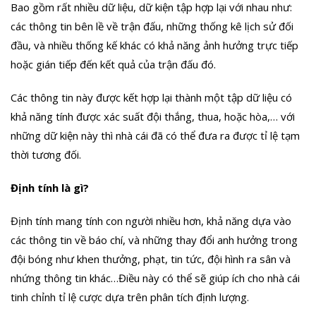
Bao gồm rất nhiều dữ liệu, dữ kiện tập hợp lại với nhau như:
các thông tin bên lề về trận đấu, những thống kê lịch sử đối
đầu, và nhiều thống kế khác có khả năng ảnh hưởng trực tiếp
hoặc gián tiếp đến kết quả của trận đấu đó.
Các thông tin này được kết hợp lại thành một tập dữ liệu có
khả năng tính được xác suất đội thắng, thua, hoặc hòa,… với
những dữ kiện này thì nhà cái đã có thể đưa ra được tỉ lệ tạm
thời tương đối.
Định tính là gì?
Định tính mang tính con người nhiều hơn, khả năng dựa vào
các thông tin về báo chí, và những thay đổi anh hưởng trong
đội bóng như khen thưởng, phạt, tin tức, đội hình ra sân và
nhứng thông tin khác…Điều này có thể sẽ giúp ích cho nhà cái
tinh chỉnh tỉ lệ cược dựa trên phân tích định lượng.