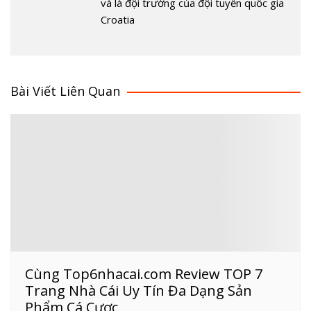
và là đội trưởng của đội tuyển quốc gia
Croatia
Bài Viết Liên Quan
Cùng Top6nhacai.com Review TOP 7
Trang Nhà Cái Uy Tín Đa Dạng Sản
Phẩm Cá Cược