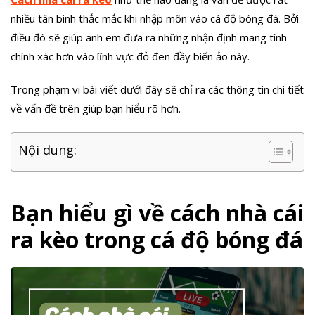
nhiều tân binh thắc mắc khi nhập môn vào cá độ bóng đá. Bởi
điều đó sẽ giúp anh em đưa ra những nhận định mang tính
chính xác hơn vào lĩnh vực đỏ đen đầy biến ảo này.
Trong phạm vi bài viết dưới đây sẽ chỉ ra các thông tin chi tiết
về vấn đề trên giúp bạn hiểu rõ hơn.
Nội dung:
Bạn hiểu gì về cách nhà cái
ra kèo trong cá độ bóng đá