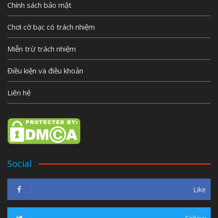
Chính sách bảo mật
Chơi cờ bạc có trách nhiệm
Miễn trừ trách nhiệm
Điều kiện và điều khoản
Liên hệ
Social
Like