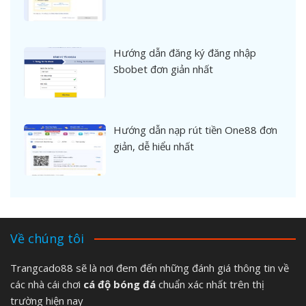
Hướng dẫn đăng ký đăng nhập
Sbobet đơn giản nhất
Hướng dẫn nạp rút tiền One88 đơn
giản, dễ hiểu nhất
Về chúng tôi
Trangcado88 sẽ là nơi đem đến những đánh giá thông tin về
các nhà cái chơi
cá độ bóng đá
chuẩn xác nhất trên thị
trường hiện nay