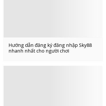
Hướng dẫn đăng ký đăng nhập Sky88
nhanh nhất cho người chơi