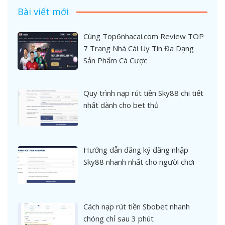
Bài viết mới
Cùng Top6nhacai.com Review TOP
7 Trang Nhà Cái Uy Tín Đa Dạng
Sản Phẩm Cá Cược
Quy trình nạp rút tiền Sky88 chi tiết
nhất dành cho bet thủ
Hướng dẫn đăng ký đăng nhập
Sky88 nhanh nhất cho người chơi
Cách nạp rút tiền Sbobet nhanh
chóng chỉ sau 3 phút