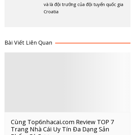
và là đội trưởng của đội tuyển quốc gia
Croatia
Bài Viết Liên Quan
Cùng Top6nhacai.com Review TOP 7
Trang Nhà Cái Uy Tín Đa Dạng Sản