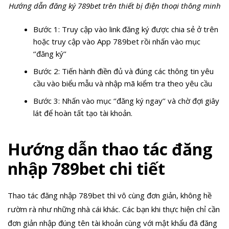
Hướng dẫn đăng ký 789bet trên thiết bị điện thoại thông minh
Bước 1: Truy cập vào link đăng ký được chia sẻ ở trên
hoặc truy cập vào App 789bet rồi nhấn vào mục
‘’đăng ký’’
Bước 2: Tiến hành điền đủ và đúng các thông tin yêu
cầu vào biểu mẫu và nhập mã kiểm tra theo yêu cầu
Bước 3: Nhấn vào mục ‘’đăng ký ngay’’ và chờ đợi giây
lát để hoàn tất tạo tài khoản.
Hướng dẫn thao tác đăng
nhập 789bet chi tiết
Thao tác đăng nhập 789bet thì vô cùng đơn giản, không hề
rườm rà như những nhà cái khác. Các bạn khi thực hiện chỉ cần
đơn giản nhập đúng tên tài khoản cùng với mật khẩu đã đăng