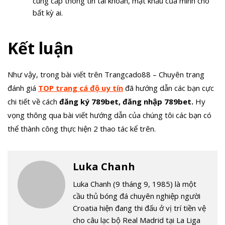
cung cấp thông tin tài khoản, mật khẩu của mình cho
bất kỳ ai.
Kết luận
Như vậy, trong bài viết trên Trangcado88 – Chuyên trang
đánh giá
TOP trang cá độ uy tín
đã hướng dẫn các bạn cực
chi tiết về cách
đăng ký 789bet, đăng nhập 789bet.
Hy
vọng thông qua bài viết hướng dẫn của chúng tôi các bạn có
thể thành công thực hiện 2 thao tác kể trên.
Luka Chanh
Luka Chanh (9 tháng 9, 1985) là một
cầu thủ bóng đá chuyên nghiệp người
Croatia hiện đang thi đấu ở vị trí tiền vệ
cho câu lạc bộ Real Madrid tại La Liga