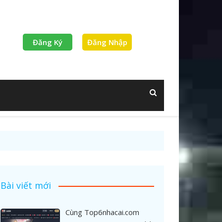
Đăng Ký
Đăng Nhập
Bài viết mới
Cùng Top6nhacai.com