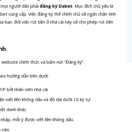
 mọi người dân phải
đăng ký Dabet
. Mục đích chủ yếu là
et cung cấp. Việc đăng ký thẻ chính chủ sẽ ngăn chặn tình
ủa bạn. Bởi việc rút tiền ở nhà cái này sẽ cho phép rút tiền
ính
i website chính thức và bấm nút “Đăng ký”.
theo hướng dẫn bên dưới:
IP bởi nhân viên nhà cái.
ện viết liền không dấu và độ dài dưới 10 ký tự.
iệt danh khác.
hập, mỗi ý được viết liền không dấu.
n vào.