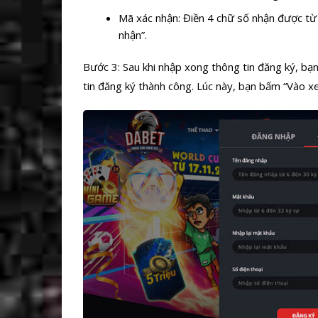
Mã xác nhận: Điền 4 chữ số nhận được từ 
nhận”.
Bước 3: Sau khi nhập xong thông tin đăng ký, bạ
tin đăng ký thành công. Lúc này, bạn bấm “Vào xe