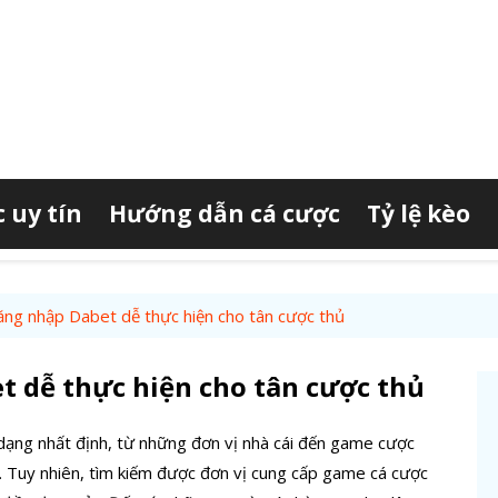
 uy tín
Hướng dẫn cá cược
Tỷ lệ kèo
ăng nhập Dabet dễ thực hiện cho tân cược thủ
t dễ thực hiện cho tân cược thủ
dạng nhất định, từ những đơn vị nhà cái đến game cược
ệt. Tuy nhiên, tìm kiếm được đơn vị cung cấp game cá cược