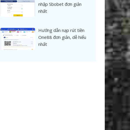
nhập Sbobet đơn giản
nhất
Hướng dẫn nạp rút tiền
One88 đơn giản, dễ hiểu
nhất