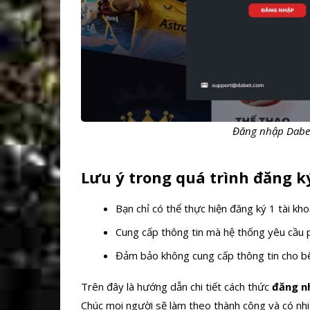
Đăng nhập Dabet
Lưu ý trong quá trình đăng k
Bạn chỉ có thể thực hiện đăng ký 1 tài kho
Cung cấp thông tin mà hệ thống yêu cầu 
Đảm bảo không cung cấp thông tin cho bên
Trên đây là hướng dẫn chi tiết cách thức
đăng n
Chúc mọi người sẽ làm theo thành công và có nhiề