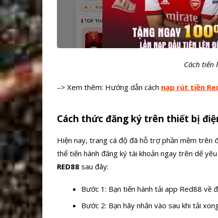
Cách tiến 
–> Xem thêm: Hướng dẫn cách
nạp rút tiền Re
Cách thức đăng ký trên thiết bị điệ
Hiện nay, trang cá độ đã hỗ trợ phần mềm trên đi
thể tiến hành đăng ký tài khoản ngay trên dế yê
RED88
sau đây:
Bước 1: Bạn tiến hành tải app Red88 về đ
Bước 2: Bạn hãy nhấn vào sau khi tải xong