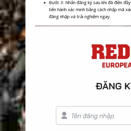
Bước 3: Nhấn đăng ký sau khi đã điền đầ
tiến hành xác minh bằng cách nhập mã xác
đăng nhập và trải nghiệm ngay.