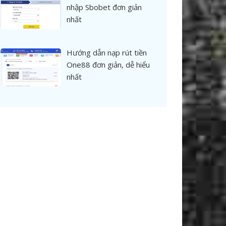
nhập Sbobet đơn giản
nhất
Hướng dẫn nạp rút tiền
One88 đơn giản, dễ hiểu
nhất