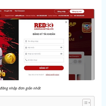
 đăng nhập đơn giản nhất