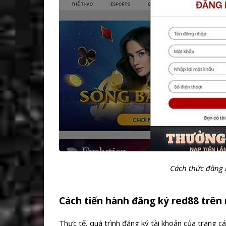
Cách thức đăng k
Cách tiến hành đăng ký red88 trên
Thực tế, quá trình đăng ký tài khoản của trang cá