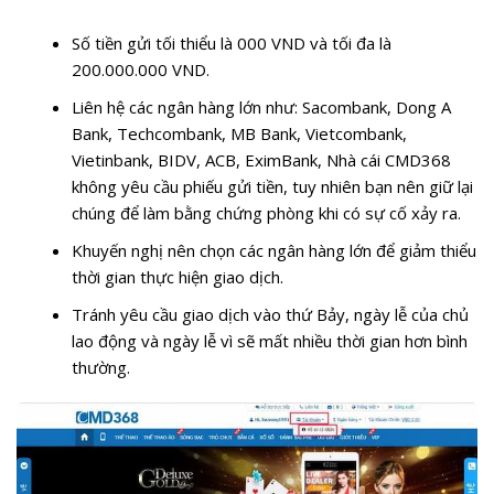
Số tiền gửi tối thiểu là 000 VND và tối đa là
200.000.000 VND.
Liên hệ các ngân hàng lớn như: Sacombank, Dong A
Bank, Techcombank, MB Bank, Vietcombank,
Vietinbank, BIDV, ACB, EximBank, Nhà cái CMD368
không yêu cầu phiếu gửi tiền, tuy nhiên bạn nên giữ lại
chúng để làm bằng chứng phòng khi có sự cố xảy ra.
Khuyến nghị nên chọn các ngân hàng lớn để giảm thiểu
thời gian thực hiện giao dịch.
Tránh yêu cầu giao dịch vào thứ Bảy, ngày lễ của chủ
lao động và ngày lễ vì sẽ mất nhiều thời gian hơn bình
thường.