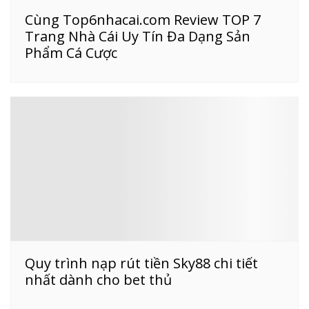
Cùng Top6nhacai.com Review TOP 7
Trang Nhà Cái Uy Tín Đa Dạng Sản
Phẩm Cá Cược
Quy trình nạp rút tiền Sky88 chi tiết
nhất dành cho bet thủ