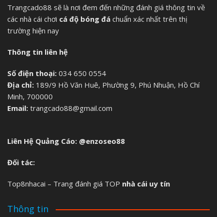
Trangcado88 sẽ là nơi đem đến những đánh giá thông tin về
các nhà cái chơi
cá độ bóng đá
chuẩn xác nhất trên thị
trường hiện nay
Thông tin liên hệ
Số điện thoại:
034 650 0554
Địa chỉ:
189/9 Hồ Văn Huê, Phường 9, Phú Nhuận, Hồ Chí
Minh, 700000
Email:
trangcado88@gmail.com
Liên Hệ Quảng Cáo:
@enzoseo88
Đối tác:
Top8nhacai – Trang đánh giá TOP
nhà cái uy tín
Thông tin