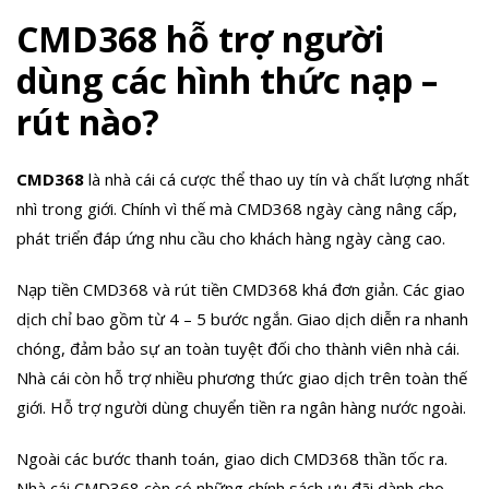
CMD368 hỗ trợ người
dùng các hình thức nạp –
rút nào?
CMD368
là nhà cái cá cược thể thao uy tín và chất lượng nhất
nhì trong giới. Chính vì thế mà CMD368 ngày càng nâng cấp,
phát triển đáp ứng nhu cầu cho khách hàng ngày càng cao.
Nạp tiền CMD368 và rút tiền CMD368 khá đơn giản. Các giao
dịch chỉ bao gồm từ 4 – 5 bước ngắn. Giao dịch diễn ra nhanh
chóng, đảm bảo sự an toàn tuyệt đối cho thành viên nhà cái.
Nhà cái còn hỗ trợ nhiều phương thức giao dịch trên toàn thế
giới. Hỗ trợ người dùng chuyển tiền ra ngân hàng nước ngoài.
Ngoài các bước thanh toán, giao dich CMD368 thần tốc ra.
Nhà cái CMD368 còn có những chính sách ưu đãi dành cho