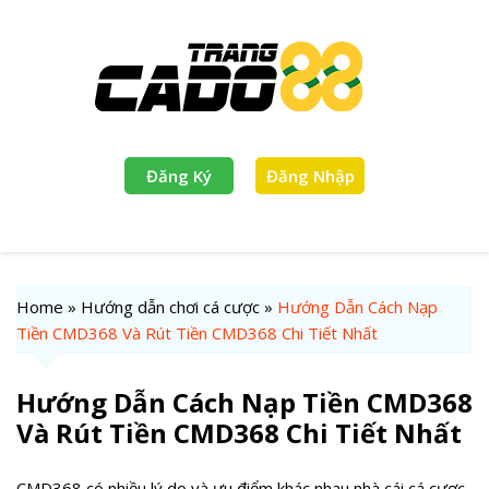
Skip
to
content
Đăng Ký
Đăng Nhập
Home
»
Hướng dẫn chơi cá cược
»
Hướng Dẫn Cách Nạp
Tiền CMD368 Và Rút Tiền CMD368 Chi Tiết Nhất
Hướng Dẫn Cách Nạp Tiền CMD368
Và Rút Tiền CMD368 Chi Tiết Nhất
CMD368 có nhiều lý do và ưu điểm khác nhau nhà cái cá cược