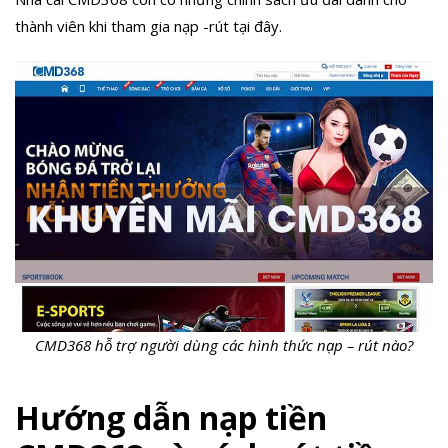
thành viên khi tham gia nạp -rút tại đây.
CMD368 hỗ trợ người dùng các hình thức nạp – rút nào?
Hướng dẫn nạp tiền