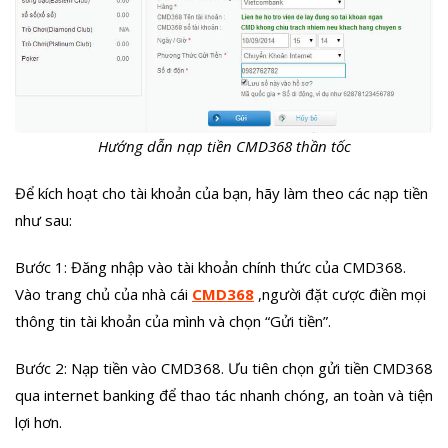
Hướng dẫn nạp tiền CMD368 thần tốc
Để kích hoạt cho tài khoản của bạn, hãy làm theo các nạp tiền
như sau:
Bước 1: Đăng nhập vào tài khoản chính thức của CMD368.
Vào trang chủ của nhà cái
CMD368
,người đặt cược điền mọi
thông tin tài khoản của mình và chọn “Gửi tiền”.
Bước 2: Nạp tiền vào CMD368. Ưu tiên chọn gửi tiền CMD368
qua internet banking để thao tác nhanh chóng, an toàn và tiện
lợi hơn.