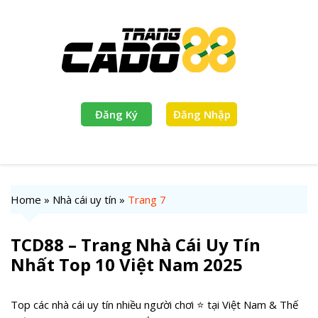
Skip
to
content
Đăng Ký
Đăng Nhập
Home
»
Nhà cái uy tín
»
Trang 7
TCD88 – Trang Nhà Cái Uy Tín
Nhất Top 10 Việt Nam 2025
Top các nhà cái uy tín nhiều người chơi ⭐ tại Việt Nam & Thế