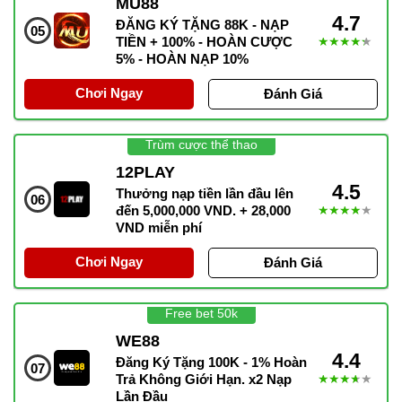
MU88
4.7
ĐĂNG KÝ TẶNG 88K - NẠP
05
TIỀN + 100% - HOÀN CƯỢC
★★★★★
5% - HOÀN NẠP 10%
Chơi Ngay
Đánh Giá
Trùm cược thể thao
12PLAY
4.5
Thưởng nạp tiền lần đầu lên
06
đến 5,000,000 VND. + 28,000
★★★★★
VND miễn phí
Chơi Ngay
Đánh Giá
Free bet 50k
WE88
4.4
Đăng Ký Tặng 100K - 1% Hoàn
07
Trả Không Giới Hạn. x2 Nạp
★★★★★
Lần Đầu