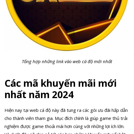
Tổng hợp những link vào web cá độ mới nhất
Các mã khuyến mãi mới
nhất năm 2024
Hiện nay tại web cá độ này đã tung ra các gói ưu đãi hấp dẫn
cho thành viên tham gia. Mục đích chính là giúp game thủ trải
nghiệm được game thoải mái hơn cùng với những lợi ích lớn.