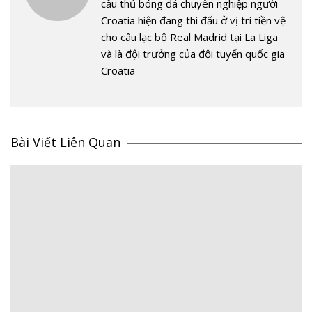
cầu thủ bóng đá chuyên nghiệp người
Croatia hiện đang thi đấu ở vị trí tiền vệ
cho câu lạc bộ Real Madrid tại La Liga
và là đội trưởng của đội tuyển quốc gia
Croatia
Bài Viết Liên Quan