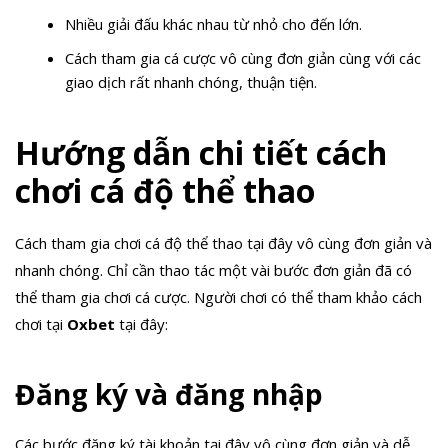
Nhiều giải đấu khác nhau từ nhỏ cho đến lớn.
Cách tham gia cá cược vô cùng đơn giản cùng với các
giao dịch rất nhanh chóng, thuận tiện.
Hướng dẫn chi tiết cách
chơi cá độ thể thao
Cách tham gia chơi cá độ thể thao tại đây vô cùng đơn giản và
nhanh chóng. Chỉ cần thao tác một vài bước đơn giản đã có
thể tham gia chơi cá cược. Người chơi có thể tham khảo cách
chơi tại
Oxbet
tại đây:
Đăng ký và đăng nhập
Các bước đăng ký tài khoản tại đây vô cùng đơn giản và dễ