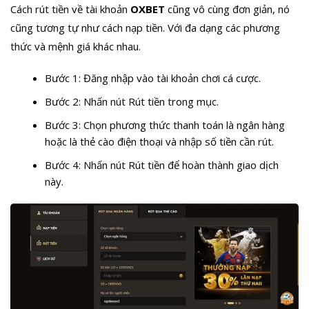
Cách rút tiền về tài khoản
OXBET
cũng vô cùng đơn giản, nó
cũng tương tự như cách nạp tiền. Với đa dạng các phương
thức và mệnh giá khác nhau.
Bước 1: Đăng nhập vào tài khoản chơi cá cược.
Bước 2: Nhấn nút Rút tiền trong mục.
Bước 3: Chọn phương thức thanh toán là ngân hàng
hoặc là thẻ cào điện thoại và nhập số tiền cần rút.
Bước 4: Nhấn nút Rút tiền để hoàn thành giao dịch
này.