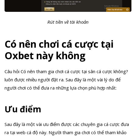
Rút tiền về tài khoản
Có nên chơi cá cược tại
Oxbet này không
Câu hỏi Có nên tham gia chơi cá cược tại sân cá cược không?
luôn được nhiều người đặt ra. Sau đây là một vài lý do để
người chơi có thể đưa ra những lựa chọn phù hợp nhất:
Ưu điểm
Sau đây là một vài ưu điểm được các chuyên gia cá cược đưa
ra tại web cá độ này. Người tham gia chơi có thể tham khảo