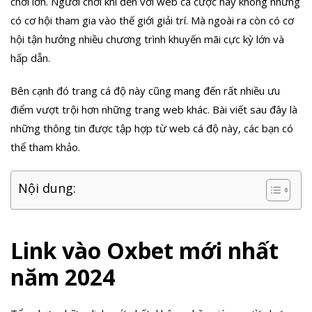
chơi lớn. Người chơi khi đến với web cá cược này không những
có cơ hội tham gia vào thế giới giải trí. Mà ngoài ra còn có cơ
hội tận hưởng nhiều chương trình khuyến mãi cực kỳ lớn và
hấp dẫn.
Bên cạnh đó trang cá độ này cũng mang đến rất nhiều ưu
điểm vượt trội hơn những trang web khác. Bài viết sau đây là
những thông tin được tập hợp từ web cá độ này, các bạn có
thể tham khảo.
Nội dung:
Link vào Oxbet mới nhất
năm 2024