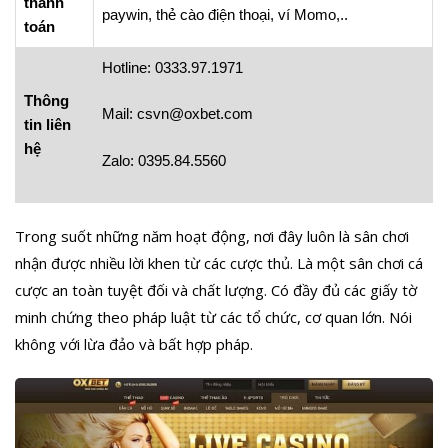
thanh
paywin, thẻ cào điện thoại, ví Momo,..
toán
Hotline: 0333.97.1971
Thông
Mail:
csvn@oxbet.com
tin liên
hệ
Zalo: 0395.84.5560
Trong suốt những năm hoạt động, nơi đây luôn là sân chơi
nhận được nhiều lời khen từ các cược thủ. Là một sân chơi cá
cược an toàn tuyệt đối và chất lượng. Có đầy đủ các giấy tờ
minh chứng theo pháp luật từ các tổ chức, cơ quan lớn. Nói
không với lừa đảo và bất hợp pháp.