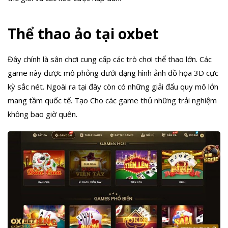
Thể thao ảo tại oxbet
Đây chính là sân chơi cung cấp các trò chơi thể thao lớn. Các
game này được mô phỏng dưới dạng hình ảnh đồ họa 3D cực
kỳ sắc nét. Ngoài ra tại đây còn có những giải đấu quy mô lớn
mang tầm quốc tế. Tạo Cho các game thủ những trải nghiệm
không bao giờ quên.