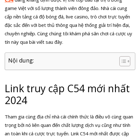
game Việt với số lượng thành viên đông đảo. Nhà cái cung
cấp nền tảng cá độ bóng đá, live casino, trò chơi trực tuyến
đặc sắc đến với bet thủ thông qua hệ thống giải trí hiện đại,
chuyên nghiệp. Cùng chúng tôi khám phá sân chơi cá cược uy
tín này qua bài viết sau đây.
Nội dung:
Link truy cập C54 mới nhất
2024
Tham gia cùng địa chỉ nhà cái chính thức là điều vô cùng quan
trọng bởi nó liên quan đến chất lượng dịch vụ cũng như tính
an toàn khi cá cược trực tuyến. Link C54 mới nhất được cập