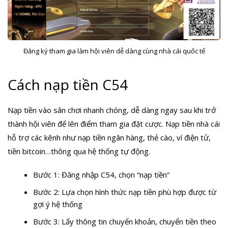
Đăng ký tham gia làm hội viên dễ dàng cùng nhà cái quốc tế
Cách nạp tiền C54
Nạp tiền vào sân chơi nhanh chóng, dễ dàng ngay sau khi trở
thành hội viên để lên điểm tham gia đặt cược. Nạp tiền nhà cái
hỗ trợ các kênh như nạp tiền ngân hàng, thẻ cào, ví điện tử,
tiền bitcoin…thông qua hệ thống tự động.
Bước 1: Đăng nhập C54, chọn “nạp tiền”
Bước 2: Lựa chọn hình thức nạp tiền phù hợp được từ
gợi ý hệ thống
Bước 3: Lấy thông tin chuyển khoản, chuyển tiền theo