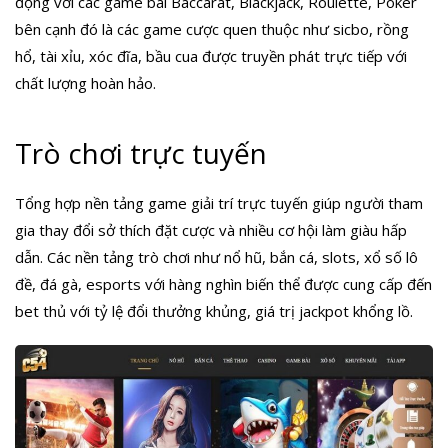
động với các game bài Baccarat, Blackjack, Roulette, Poker
bên cạnh đó là các game cược quen thuộc như sicbo, rồng
hổ, tài xỉu, xóc đĩa, bầu cua được truyền phát trực tiếp với
chất lượng hoàn hảo.
Trò chơi trực tuyến
Tổng hợp nền tảng game giải trí trực tuyến giúp người tham
gia thay đổi sở thích đặt cược và nhiều cơ hội làm giàu hấp
dẫn. Các nền tảng trò chơi như nổ hũ, bắn cá, slots, xổ số lô
đề, đá gà, esports với hàng nghìn biến thể được cung cấp đến
bet thủ với tỷ lệ đổi thưởng khủng, giá trị jackpot khổng lồ.