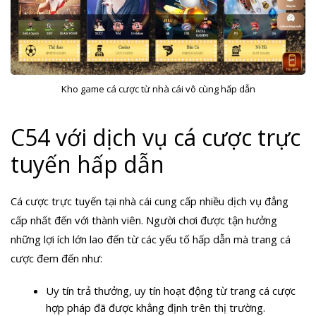
Kho game cá cược từ nhà cái vô cùng hấp dẫn
C54 với dịch vụ cá cược trực
tuyến hấp dẫn
Cá cược trực tuyến tại nhà cái cung cấp nhiều dịch vụ đẳng
cấp nhất đến với thành viên. Người chơi được tận hưởng
những lợi ích lớn lao đến từ các yếu tố hấp dẫn mà trang cá
cược đem đến như:
Uy tín trả thưởng, uy tín hoạt động từ trang cá cược
hợp pháp đã được khẳng định trên thị trường.