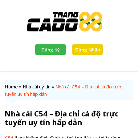
Skip
to
content
Đăng Ký
Đăng Nhập
Home
»
Nhà cái uy tín
»
Nhà cái C54 – Địa chỉ cá độ trực
tuyến uy tín hấp dẫn
Nhà cái C54 – Địa chỉ cá độ trực
tuyến uy tín hấp dẫn
C54
đang khẳng định được vị thế top đầu tại thị trường