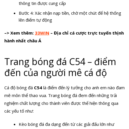
thông tin được cung cấp
Bước 4: Xác nhận nạp tiền, chờ một chút để hệ thống
lên điểm tự động
–> Xem thêm:
33WIN
– Địa chỉ cá cược trực tuyến thịnh
hành nhất châu Á
Trang bóng đá C54 – điểm
đến của người mê cá độ
Cá độ bóng đá
C54
là điểm đến lý tưởng cho anh em nào đam
mê môn thể thao vua. Trang bóng đá đem đến những trải
nghiệm chất lượng cho thành viên được thể hiện thông qua
các yếu tố như:
Kèo bóng đá đa dạng đến từ các giải đấu lớn như