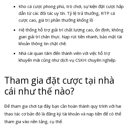
Kho cá cược phong phú, trò chơi, sự kiện đặt cược hấp
dẫn từ các đối tác uy tín. Tỷ lệ trả thưởng, RTP cá
cược cao, giá trị phần thưởng khổng lồ
Hệ thống hỗ trợ giải trí chất lượng cao, ổn định, không
gian giải trí chân thực. Nạp rút tiền nhanh, bảo mật tài
khoản thông tin chặt chẽ.
Nhà cái quan tâm đến thành viên với việc hỗ trợ
khuyến mãi cũng như dịch vụ CSKH chuyên nghiệp.
Tham gia đặt cược tại nhà
cái như thế nào?
Để tham gia chơi tại đây bạn cần hoàn thành quy trình với hai
thao tác cơ bản đó là đăng ký tài khoản và nạp tiền để có thể
tham gia vào nền tảng, cụ thể: