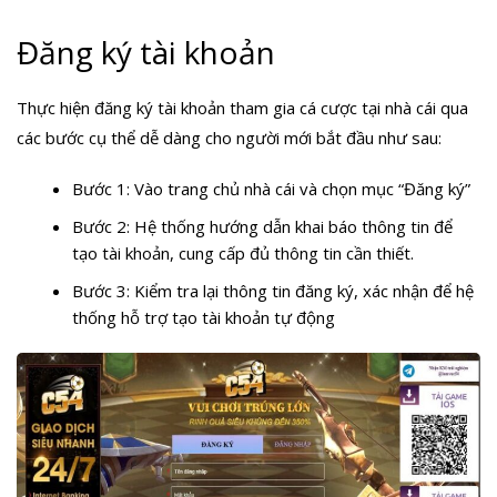
Đăng ký tài khoản
Thực hiện đăng ký tài khoản tham gia cá cược tại nhà cái qua
các bước cụ thể dễ dàng cho người mới bắt đầu như sau:
Bước 1: Vào trang chủ nhà cái và chọn mục “Đăng ký”
Bước 2: Hệ thống hướng dẫn khai báo thông tin để
tạo tài khoản, cung cấp đủ thông tin cần thiết.
Bước 3: Kiểm tra lại thông tin đăng ký, xác nhận để hệ
thống hỗ trợ tạo tài khoản tự động