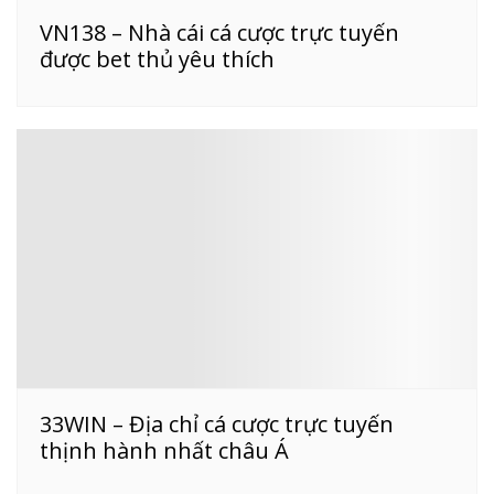
VN138 – Nhà cái cá cược trực tuyến
được bet thủ yêu thích
33WIN – Địa chỉ cá cược trực tuyến
thịnh hành nhất châu Á