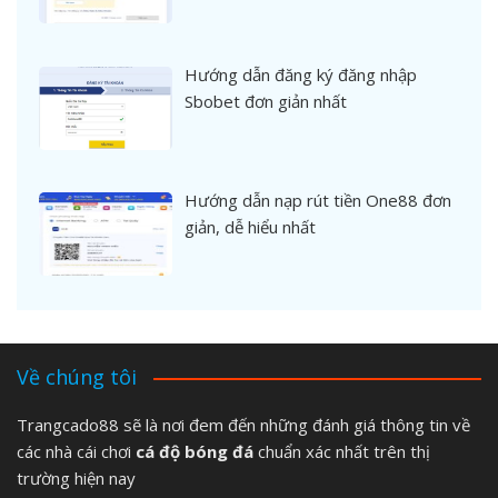
Hướng dẫn đăng ký đăng nhập
Sbobet đơn giản nhất
Hướng dẫn nạp rút tiền One88 đơn
giản, dễ hiểu nhất
Về chúng tôi
Trangcado88 sẽ là nơi đem đến những đánh giá thông tin về
các nhà cái chơi
cá độ bóng đá
chuẩn xác nhất trên thị
trường hiện nay