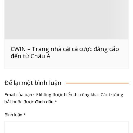
CWIN – Trang nhà cái cá cược đẳng cấp
đến từ Châu Á
Để lại một bình luận
Email của bạn sẽ không được hiển thị công khai.
Các trường
bắt buộc được đánh dấu
*
Bình luận
*