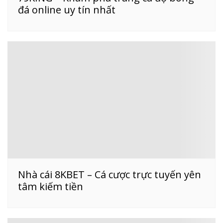
đá online uy tín nhất
Nhà cái 8KBET – Cá cược trực tuyến yên
tâm kiếm tiền