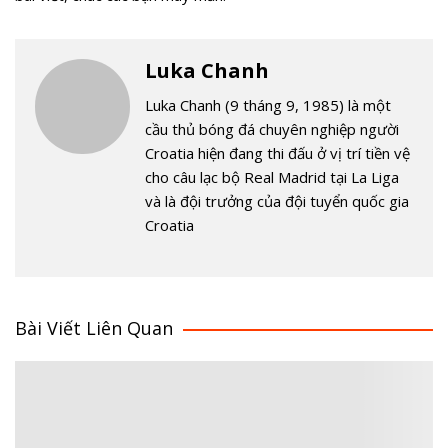
Luka Chanh
Luka Chanh (9 tháng 9, 1985) là một
cầu thủ bóng đá chuyên nghiệp người
Croatia hiện đang thi đấu ở vị trí tiền vệ
cho câu lạc bộ Real Madrid tại La Liga
và là đội trưởng của đội tuyển quốc gia
Croatia
Bài Viết Liên Quan