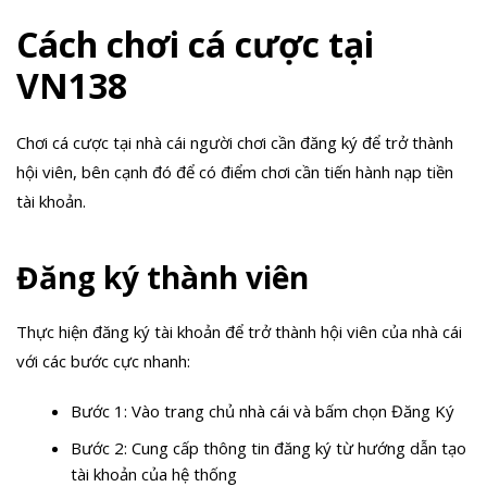
Cách chơi cá cược tại
VN138
Chơi cá cược tại nhà cái người chơi cần đăng ký để trở thành
hội viên, bên cạnh đó để có điểm chơi cần tiến hành nạp tiền
tài khoản.
Đăng ký thành viên
Thực hiện đăng ký tài khoản để trở thành hội viên của nhà cái
với các bước cực nhanh:
Bước 1: Vào trang chủ nhà cái và bấm chọn Đăng Ký
Bước 2: Cung cấp thông tin đăng ký từ hướng dẫn tạo
tài khoản của hệ thống