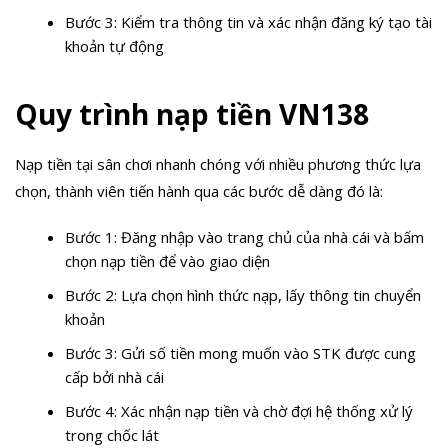
Bước 3: Kiểm tra thông tin và xác nhận đăng ký tạo tài
khoản tự động
Quy trình nạp tiền VN138
Nạp tiền tại sân chơi nhanh chóng với nhiều phương thức lựa
chọn, thành viên tiến hành qua các bước dễ dàng đó là:
Bước 1: Đăng nhập vào trang chủ của nhà cái và bấm
chọn nạp tiền để vào giao diện
Bước 2: Lựa chọn hình thức nạp, lấy thông tin chuyển
khoản
Bước 3: Gửi số tiền mong muốn vào STK được cung
cấp bởi nhà cái
Bước 4: Xác nhận nạp tiền và chờ đợi hệ thống xử lý
trong chốc lát