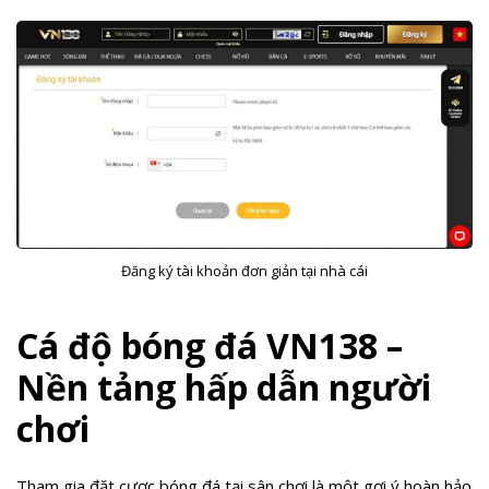
Đăng ký tài khoản đơn giản tại nhà cái
Cá độ bóng đá VN138 –
Nền tảng hấp dẫn người
chơi
Tham gia đặt cược bóng đá tại sân chơi là một gợi ý hoàn hảo