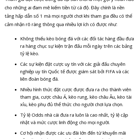
cho những ai đam mê kiếm tiền từ cá độ. Đây chính là nền
tảng hấp dẫn số 1 mà mọi người chơi khi tham gia đều có thể
cảm nhận rõ ràng thông qua nhiều lợi ích có được như:
Không thiếu kèo bóng đá với các đối tác hàng đầu đưa
ra hàng chục sự kiện trận đấu mỗi ngày trên các bảng
tỷ lệ kèo.
Các sự kiện đặt cược uy tín với các giải đấu chuyên
nghiệp uy tín Quốc tế được giám sát bởi FIFA và các
liên đoàn bóng đá.
Nhiều hình thức đặt cược được đưa ra cho thành viên
tham gia, cược châu Á, kèo rung, kèo châu Âu, kèo tài
xỉu, kèo phụ đủ thể thức cho người chơi lựa chọn.
Tỷ lệ Odds nhà cái đưa ra luôn là cao nhất, tỷ lệ cập
nhật và mức cược linh động cho mọi người.
Cơ hội nhận được các ưu đãi lớn đến từ khuyến mãi