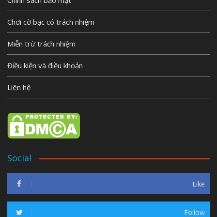
Chính sách bảo mật
Chơi cờ bạc có trách nhiệm
Miễn trừ trách nhiệm
Điều kiện và điều khoản
Liên hệ
Social
Like
Follow