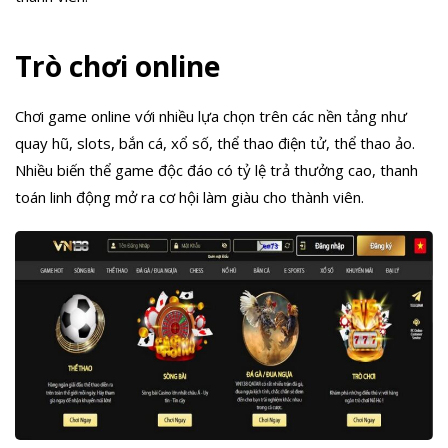
Trò chơi online
Chơi game online với nhiều lựa chọn trên các nền tảng như
quay hũ, slots, bắn cá, xổ số, thể thao điện tử, thể thao ảo.
Nhiều biến thể game độc đáo có tỷ lệ trả thưởng cao, thanh
toán linh động mở ra cơ hội làm giàu cho thành viên.