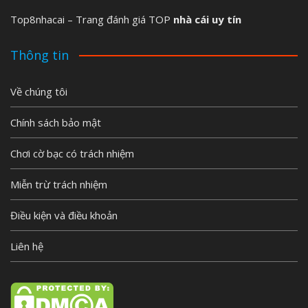
Top8nhacai – Trang đánh giá TOP
nhà cái uy tín
Thông tin
Về chúng tôi
Chính sách bảo mật
Chơi cờ bạc có trách nhiệm
Miễn trừ trách nhiệm
Điều kiện và điều khoản
Liên hệ