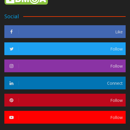
Social
Like
Follow
Follow
Connect
Follow
Follow