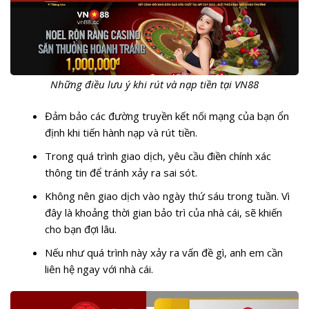
Những điều lưu ý khi rút và nạp tiền tại VN88
Đảm bảo các đường truyền kết nối mạng của bạn ổn
định khi tiến hành nạp và rút tiền.
Trong quá trình giao dịch, yêu cầu điền chính xác
thông tin để tránh xảy ra sai sót.
Không nên giao dịch vào ngày thứ sáu trong tuần. Vì
đây là khoảng thời gian bảo trì của nhà cái, sẽ khiến
cho bạn đợi lâu.
Nếu như quá trình này xảy ra vấn đề gì, anh em cần
liên hệ ngay với nhà cái.