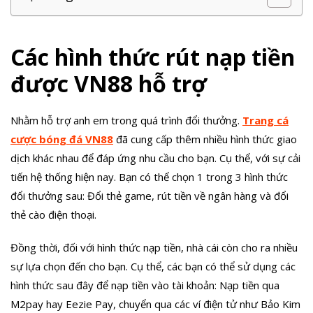
Các hình thức rút nạp tiền
được VN88 hỗ trợ
Nhằm hỗ trợ anh em trong quá trình đổi thưởng.
Trang cá
cược bóng đá VN88
đã cung cấp thêm nhiều hình thức giao
dịch khác nhau để đáp ứng nhu cầu cho bạn. Cụ thể, với sự cải
tiến hệ thống hiện nay. Bạn có thể chọn 1 trong 3 hình thức
đổi thưởng sau: Đổi thẻ game, rút tiền về ngân hàng và đổi
thẻ cào điện thoại.
Đồng thời, đối với hình thức nạp tiền, nhà cái còn cho ra nhiều
sự lựa chọn đến cho bạn. Cụ thể, các bạn có thể sử dụng các
hình thức sau đây để nạp tiền vào tài khoản: Nạp tiền qua
M2pay hay Eezie Pay, chuyển qua các ví điện tử như Bảo Kim