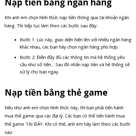
Nạp tiền bằng ngân hàng
Khi anh em chọn hình thức nạp tiền thông qua tài khoản ngân
hàng. Thì tiếp tục làm theo các bước sau đây:
Bước 1: Lúc này, giao diện hiện lên với nhiều ngân hàng
khác nhau, các bạn hãy chọn ngân hàng phù hợp.
Bước 2: Điền đầy đủ các thông tin mà hệ thống yêu
cầu như số tiền… Sau đó nhấn nạp tiền và hệ thống sẽ
xử lý cho bạn ngay.
Nạp tiền bằng thẻ game
Nếu như anh em chọn hình thức này, thì bạn phải tiến hành
mua thẻ game qua các đại lý. Các bạn có thể tiến hành mua
thẻ game TẠI ĐÂY. Khi có thẻ, anh em hãy làm theo các bước
sau: