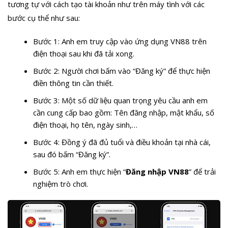
tương tự với cách tạo tài khoản như trên máy tình với các
bước cụ thể như sau:
Bước 1: Anh em truy cập vào ứng dụng VN88 trên
điện thoại sau khi đã tải xong.
Bước 2: Người chơi bấm vào “Đăng ký” để thực hiện
điền thông tin cần thiết.
Bước 3: Một số dữ liệu quan trọng yêu cầu anh em
cần cung cấp bao gồm: Tên đăng nhập, mật khẩu, số
điện thoại, họ tên, ngày sinh,…
Bước 4: Đồng ý đã đủ tuổi và điều khoản tại nhà cái,
sau đó bấm “Đăng ký”.
Bước 5: Anh em thực hiện “
Đăng nhập VN88
” để trải
nghiệm trò chơi.