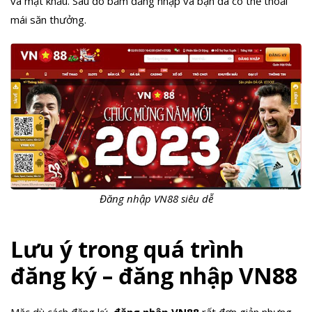
và mật khẩu. Sau đó bấm đăng nhập và bạn đã có thể thoải
mái săn thưởng.
Đăng nhập VN88 siêu dễ
Lưu ý trong quá trình
đăng ký – đăng nhập VN88
Mặc dù cách đăng ký,
đăng nhập VN88
rất đơn giản nhưng