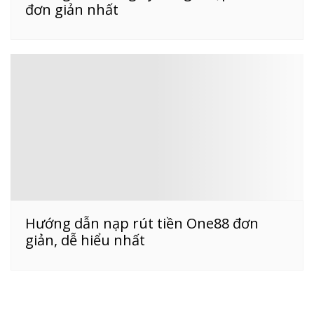
đơn giản nhất
Hướng dẫn nạp rút tiền One88 đơn
giản, dễ hiểu nhất