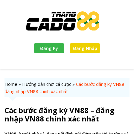
Skip
to
content
Đăng Ký
Đăng Nhập
Home
»
Hướng dẫn chơi cá cược
»
Các bước đăng ký VN88 –
đăng nhập VN88 chính xác nhất
Các bước đăng ký VN88 – đăng
nhập VN88 chính xác nhất
VN88
là một nhà cái đang nổi đình nổi đám trên thị trường cá