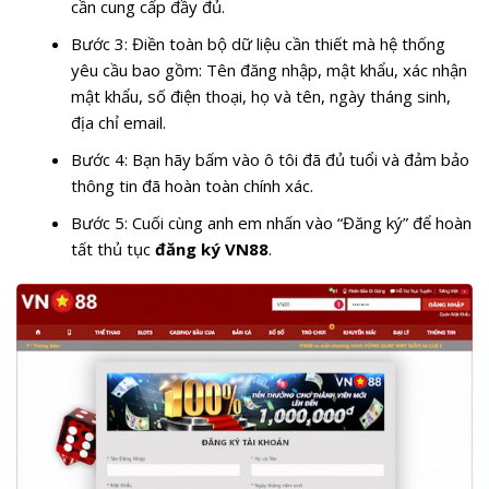
cần cung cấp đầy đủ.
Bước 3: Điền toàn bộ dữ liệu cần thiết mà hệ thống
yêu cầu bao gồm: Tên đăng nhập, mật khẩu, xác nhận
mật khẩu, số điện thoại, họ và tên, ngày tháng sinh,
địa chỉ email.
Bước 4: Bạn hãy bấm vào ô tôi đã đủ tuổi và đảm bảo
thông tin đã hoàn toàn chính xác.
Bước 5: Cuối cùng anh em nhấn vào “Đăng ký” để hoàn
tất thủ tục
đăng ký VN88
.