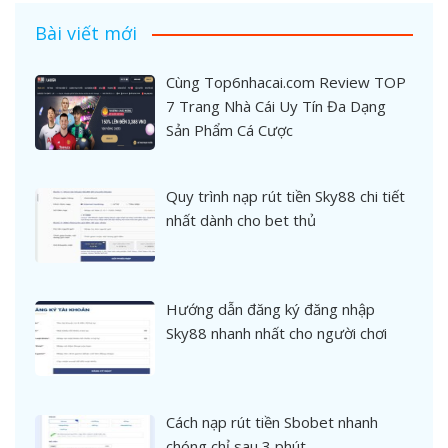
Bài viết mới
Cùng Top6nhacai.com Review TOP
7 Trang Nhà Cái Uy Tín Đa Dạng
Sản Phẩm Cá Cược
Quy trình nạp rút tiền Sky88 chi tiết
nhất dành cho bet thủ
Hướng dẫn đăng ký đăng nhập
Sky88 nhanh nhất cho người chơi
Cách nạp rút tiền Sbobet nhanh
chóng chỉ sau 3 phút