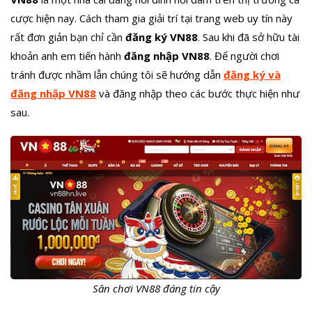
cược hiện nay. Cách tham gia giải trí tại trang web uy tín này
rất đơn giản bạn chỉ cần
đăng ký VN88
. Sau khi đã sở hữu tài
khoản anh em tiến hành
đăng nhập VN88
. Để người chơi
tránh được nhầm lẫn chúng tôi sẽ hướng dẫn
đăng ký và
đăng nhập VN88
và đăng nhập theo các bước thực hiện như
sau.
Sân chơi VN88 đáng tin cậy