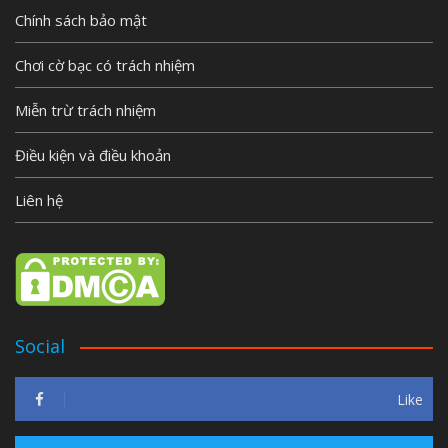
Chính sách bảo mật
Chơi cờ bạc có trách nhiệm
Miễn trừ trách nhiệm
Điều kiện và điều khoản
Liên hệ
Social
Like