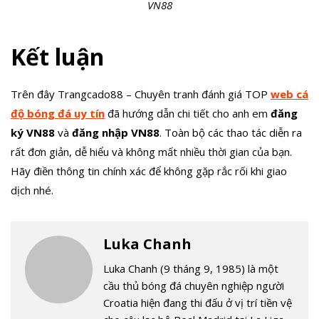
VN88
Kết luận
Trên đây Trangcado88 – Chuyên tranh đánh giá TOP
web cá
độ bóng đá uy tín
đã hướng dẫn chi tiết cho anh em
đăng
ký VN88
và
đăng nhập VN88
. Toàn bộ các thao tác diễn ra
rất đơn giản, dễ hiểu và không mất nhiều thời gian của bạn.
Hãy điền thông tin chính xác để không gặp rắc rối khi giao
dịch nhé.
Luka Chanh
Luka Chanh (9 tháng 9, 1985) là một
cầu thủ bóng đá chuyên nghiệp người
Croatia hiện đang thi đấu ở vị trí tiền vệ