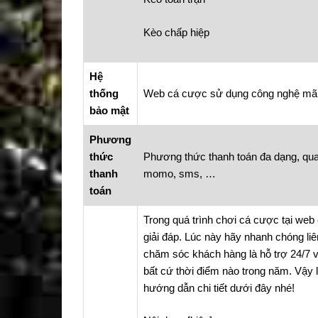
Kèo chấp hiệp
Hệ
thống
Web cá cược sử dụng công nghệ mã h
bảo mật
Phương
thức
Phương thức thanh toán đa dạng, qua 
thanh
momo, sms, …
toán
Trong quá trình chơi cá cược tại we
giải đáp. Lúc này hãy nhanh chóng li
chăm sóc khách hàng là hỗ trợ 24/7 v
bất cứ thời điểm nào trong năm. Vậy 
hướng dẫn chi tiết dưới đây nhé!