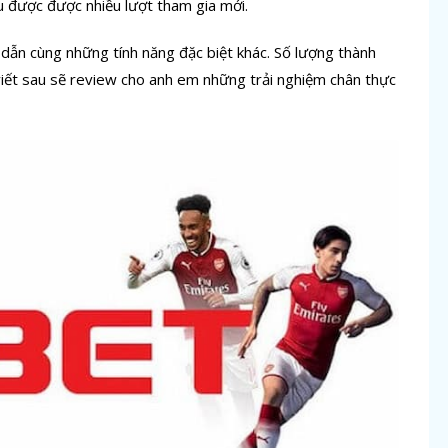
u được được nhiều lượt tham gia mới.
 dẫn cùng những tính năng đặc biệt khác. Số lượng thành
viết sau sẽ review cho anh em những trải nghiệm chân thực