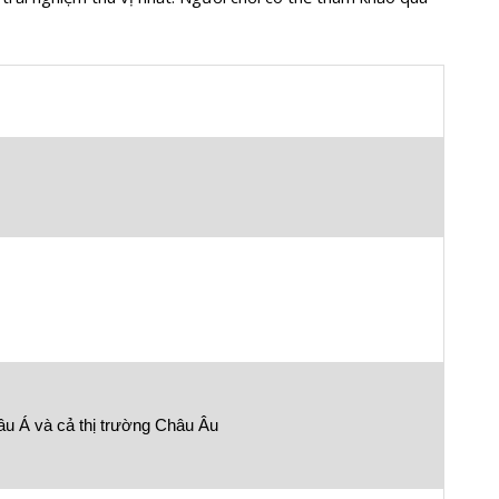
âu Á và cả thị trường Châu Âu