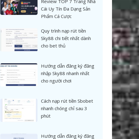
Review TOP 7 Trang Nhà
Cái Uy Tín Đa Dạng Sản
Phẩm Cá Cược
Quy trình nạp rút tiền
Sky88 chi tiết nhất dành
cho bet thủ
Hướng dẫn đăng ký đăng
nhập Sky88 nhanh nhất
cho người chơi
Cách nạp rút tiền Sbobet
nhanh chóng chỉ sau 3
phút
Hướng dẫn đăng ký đăng