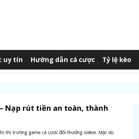
 uy tín
Hướng dẫn cá cược
Tỷ lệ kèo
– Nạp rút tiền an toàn, thành
ên thị trường game cá cược đổi thưởng online. Mặc dù