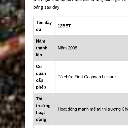
bảng sau đây:
Tên đầy
12BET
đủ
Năm
thành
Năm 2008
lập
Cơ
quan
Tổ chức First Cagayan Leisure
cấp
phép
Thị
trường
Hoạt động mạnh mẽ tại thị trường Ch
hoạt
động