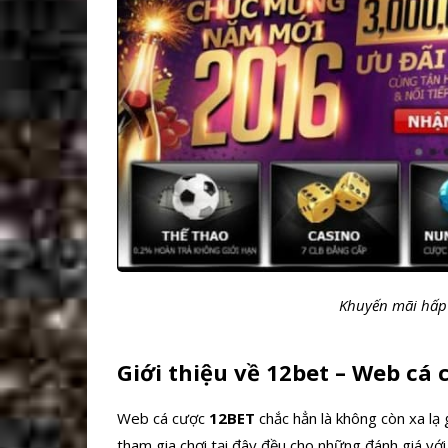
Khuyến mãi hấp 
Giới thiệu về 12bet – Web cá
Web cá cược
12BET
chắc hẳn là không còn xa lạ
tham gia chơi tại đây đều cho những đánh giá với