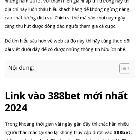
những năm 2013. Với thâm niên gia nhập thị trường này thì
địa chỉ này luôn thấu hiểu khách hàng để không ngừng nâng
cao chất lượng dịch vụ. Chính vì thế mà sân chơi này ngày
càng thu hút được đông đảo người tham gia cá cược.
Để tìm hiểu sâu hơn về web cá độ này thì hãy cùng theo dõi
bài viết dưới đây để có được những thông tin hữu ích nhé.
Nội dung:
Link vào 388bet mới nhất
2024
Trong khoảng thời gian vài ngày gần đây thì chắc hẳn nhiều
người thắc mắc tại sao lại không truy cập được vào
388bet
,