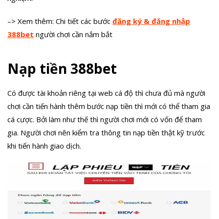
–> Xem thêm: Chi tiết các bước
đăng ký & đăng nhập
388bet
người chơi cần nắm bắt
Nạp tiền
388bet
Có được tài khoản riêng tại web cá độ thì chưa đủ mà người
chơi cần tiến hành thêm bước nạp tiền thì mới có thể tham gia
cá cược. Bởi làm như thế thì người chơi mới có vốn để tham
gia. Người chơi nên kiểm tra thông tin nạp tiền thật kỹ trước
khi tiến hành giao dịch.