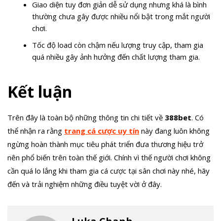
Giao diện tuy đơn giản dễ sử dụng nhưng khá là bình
thường chưa gây được nhiều nổi bật trong mắt người
chơi.
Tốc độ load còn chậm nếu lượng truy cập, tham gia
quá nhiều gây ảnh hưởng đến chất lượng tham gia.
Kết luận
Trên đây là toàn bộ những thông tin chi tiết về
388bet
. Có
thể nhận ra rằng
trang cá cược uy tín
này đang luôn không
ngừng hoàn thành mục tiêu phát triển đưa thương hiệu trở
nên phổ biến trên toàn thế giới. Chính vì thế người chơi không
cần quá lo lắng khi tham gia cá cược tại sân chơi này nhé, hãy
đến và trải nghiệm những điều tuyệt vời ở đây.