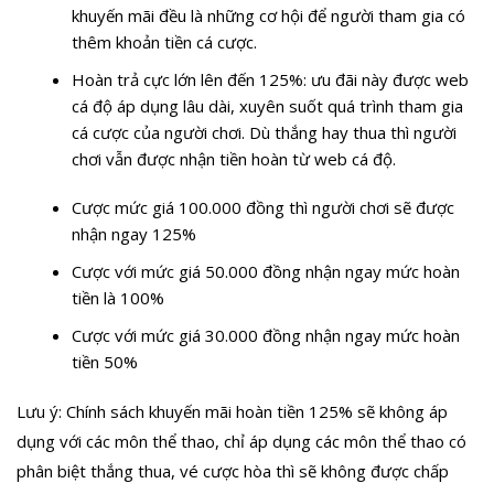
khuyến mãi đều là những cơ hội để người tham gia có
thêm khoản tiền cá cược.
Hoàn trả cực lớn lên đến 125%: ưu đãi này được web
cá độ áp dụng lâu dài, xuyên suốt quá trình tham gia
cá cược của người chơi. Dù thắng hay thua thì người
chơi vẫn được nhận tiền hoàn từ web cá độ.
Cược mức giá 100.000 đồng thì người chơi sẽ được
nhận ngay 125%
Cược với mức giá 50.000 đồng nhận ngay mức hoàn
tiền là 100%
Cược với mức giá 30.000 đồng nhận ngay mức hoàn
tiền 50%
Lưu ý: Chính sách khuyến mãi hoàn tiền 125% sẽ không áp
dụng với các môn thể thao, chỉ áp dụng các môn thể thao có
phân biệt thắng thua, vé cược hòa thì sẽ không được chấp