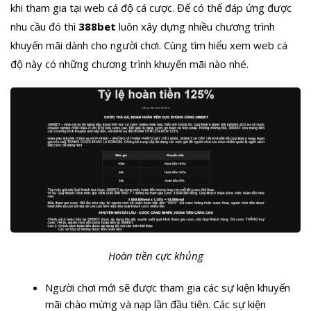
khi tham gia tại web cá độ cá cược. Để có thể đáp ứng được
nhu cầu đó thì
388bet
luôn xây dựng nhiều chương trình
khuyến mãi dành cho người chơi. Cùng tìm hiểu xem web cá
độ này có những chương trình khuyến mãi nào nhé.
Hoàn tiền cực khủng
Người chơi mới sẽ được tham gia các sự kiện khuyến
mãi chào mừng và nạp lần đầu tiên. Các sự kiện