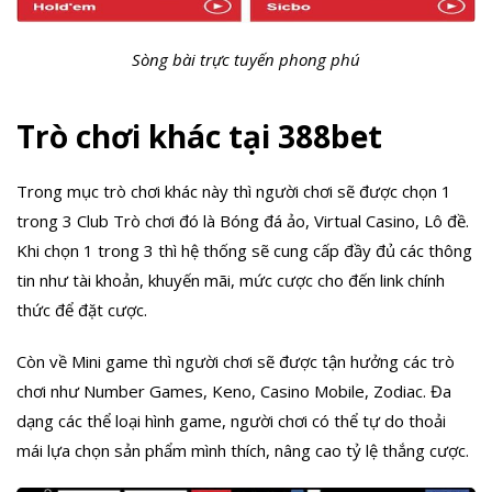
Sòng bài trực tuyến phong phú
Trò chơi khác tại 388bet
Trong mục trò chơi khác này thì người chơi sẽ được chọn 1
trong 3 Club Trò chơi đó là Bóng đá ảo, Virtual Casino, Lô đề.
Khi chọn 1 trong 3 thì hệ thống sẽ cung cấp đầy đủ các thông
tin như tài khoản, khuyến mãi, mức cược cho đến link chính
thức để đặt cược.
Còn về Mini game thì người chơi sẽ được tận hưởng các trò
chơi như Number Games, Keno, Casino Mobile, Zodiac. Đa
dạng các thể loại hình game, người chơi có thể tự do thoải
mái lựa chọn sản phẩm mình thích, nâng cao tỷ lệ thắng cược.