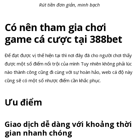
Rút tiền đơn giản, minh bạch
Có nên tham gia chơi
game cá cược tại 388bet
Để đạt được vị thế hiện tại thì nơi đây đã cho người chơi thấy
được một số điểm nổi trội của mình Tuy nhiên không phải lúc
nào thành công cũng đi cùng với sự hoàn hảo, web cá độ này
cũng sẽ có một số nhược điểm cần khắc phục.
Ưu điểm
Giao dịch dễ dàng với khoảng thời
gian nhanh chóng