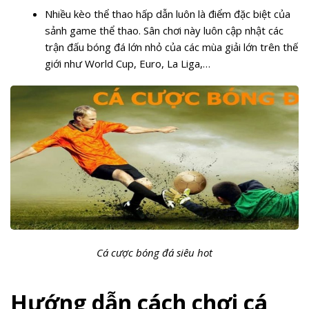
Nhiều kèo thể thao hấp dẫn luôn là điểm đặc biệt của
sảnh game thể thao. Sân chơi này luôn cập nhật các
trận đấu bóng đá lớn nhỏ của các mùa giải lớn trên thế
giới như World Cup, Euro, La Liga,…
Cá cược bóng đá siêu hot
Hướng dẫn cách chơi cá