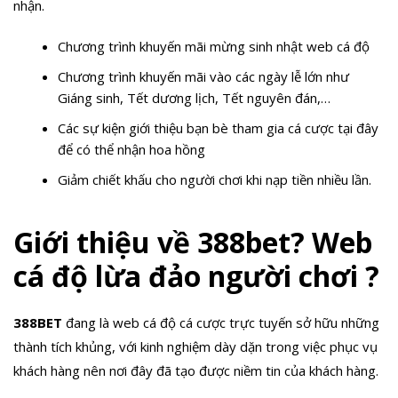
nhận.
Chương trình khuyến mãi mừng sinh nhật web cá độ
Chương trình khuyến mãi vào các ngày lễ lớn như
Giáng sinh, Tết dương lịch, Tết nguyên đán,…
Các sự kiện giới thiệu bạn bè tham gia cá cược tại đây
để có thể nhận hoa hồng
Giảm chiết khấu cho người chơi khi nạp tiền nhiều lần.
Giới thiệu về 388bet? Web
cá độ lừa đảo người chơi ?
388BET
đang là web cá độ cá cược trực tuyến sở hữu những
thành tích khủng, với kinh nghiệm dày dặn trong việc phục vụ
khách hàng nên nơi đây đã tạo được niềm tin của khách hàng.