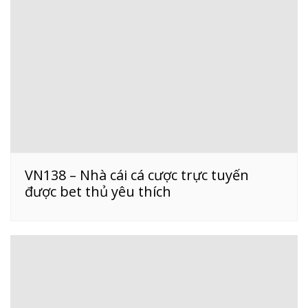
VN138 – Nhà cái cá cược trực tuyến
được bet thủ yêu thích