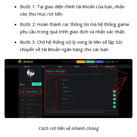
Bước 1: Tại giao diện chính tài khoản của bạn, nhấn
vào thư mục rút tiền.
Bước 2: Hoàn thành các thông tin mà hệ thống game
yêu cầu trong quá trình giao dịch và nhấn xác nhận.
Bước 3: Chờ hệ thống xử lý xong là tiền sẽ lập tức
chuyển về tài khoản ngân hàng cho các bạn.
Cách rút tiền về nhanh chóng