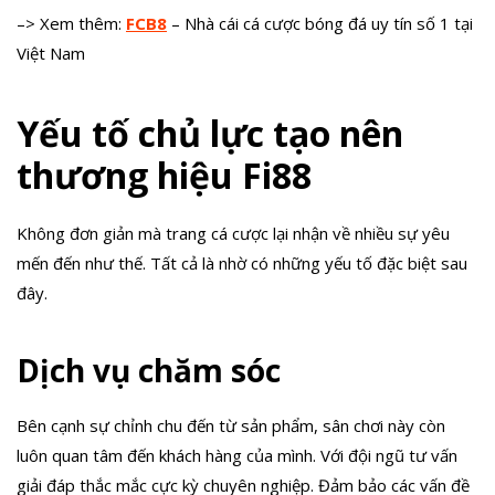
–> Xem thêm:
FCB8
– Nhà cái cá cược bóng đá uy tín số 1 tại
Việt Nam
Yếu tố chủ lực tạo nên
thương hiệu Fi88
Không đơn giản mà trang cá cược lại nhận về nhiều sự yêu
mến đến như thế. Tất cả là nhờ có những yếu tố đặc biệt sau
đây.
Dịch vụ chăm sóc
Bên cạnh sự chỉnh chu đến từ sản phẩm, sân chơi này còn
luôn quan tâm đến khách hàng của mình. Với đội ngũ tư vấn
giải đáp thắc mắc cực kỳ chuyên nghiệp. Đảm bảo các vấn đề