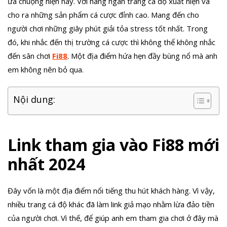
ưa chuộng hiện nay. Với hàng ngàn trang cá độ xuất hiện và
cho ra những sản phẩm cá cược đỉnh cao. Mang đến cho
người chơi những giây phút giải tỏa stress tốt nhất. Trong
đó, khi nhắc đến thị trường cá cược thì không thể không nhắc
đến sân chơi
Fi88
. Một địa điểm hứa hẹn đầy bùng nổ mà anh
em không nên bỏ qua.
Nội dung:
Link tham gia vào Fi88 mới
nhất 2024
Đây vốn là một địa điểm nổi tiếng thu hút khách hàng. Vì vậy,
nhiều trang cá độ khác đã làm link giả mạo nhằm lừa đảo tiền
của người chơi. Vì thế, để giúp anh em tham gia chơi ở đây mà