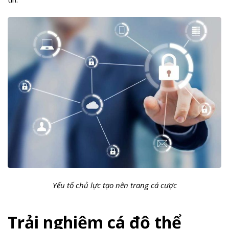
Yếu tố chủ lực tạo nên trang cá cược
Trải nghiệm cá độ thể