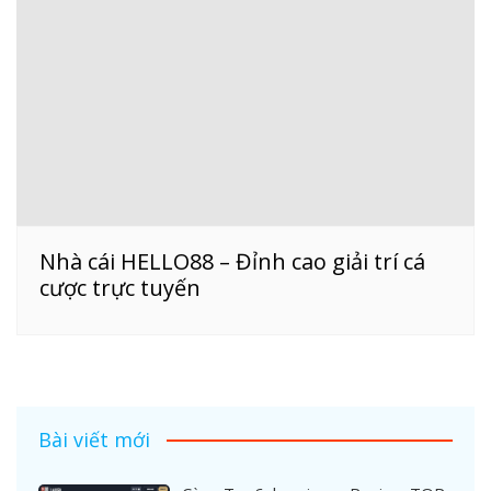
Nhà cái HELLO88 – Đỉnh cao giải trí cá
cược trực tuyến
Bài viết mới