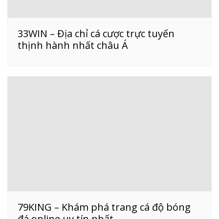
33WIN – Địa chỉ cá cược trực tuyến
thịnh hành nhất châu Á
79KING – Khám phá trang cá độ bóng
đá online uy tín nhất