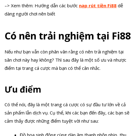
–> Xem thêm: Hướng dẫn các bước
nạp rút tiền Fi88
dễ
dàng người chơi nên biết
Có nên trải nghiệm tại Fi88
Nếu như bạn vẫn còn phân vân rằng có nên trải nghiệm tại
sân chơi này hay không? Thì sau đây là một số ưu và nhược
điểm tại trang cá cược mà bạn có thể cân nhắc.
Ưu điểm
Có thể nói, đây là một trang cá cược có sự đầu tư lớn về cả
sản phẩm lẫn dịch vụ. Cụ thể, khi các bạn đến đây, các bạn sẽ
cảm thấy được những điểm tuyệt vời như sau:
Đồ họa sinh động cùng dàn âm thanh nhộn nhịp, thu