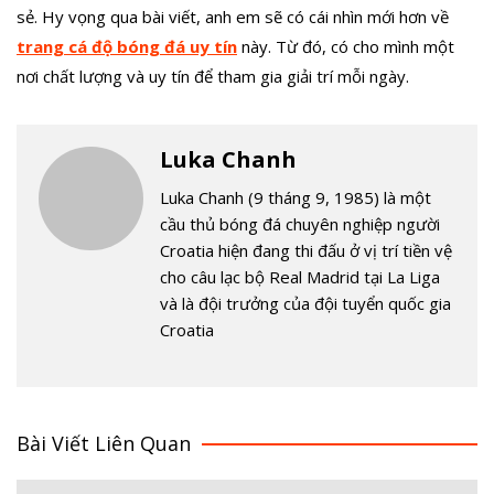
sẻ. Hy vọng qua bài viết, anh em sẽ có cái nhìn mới hơn về
trang cá độ bóng đá uy tín
này. Từ đó, có cho mình một
nơi chất lượng và uy tín để tham gia giải trí mỗi ngày.
Luka Chanh
Luka Chanh (9 tháng 9, 1985) là một
cầu thủ bóng đá chuyên nghiệp người
Croatia hiện đang thi đấu ở vị trí tiền vệ
cho câu lạc bộ Real Madrid tại La Liga
và là đội trưởng của đội tuyển quốc gia
Croatia
Bài Viết Liên Quan