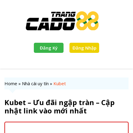
Skip
to
content
Đăng Ký
Đăng Nhập
Home
»
Nhà cái uy tín
»
Kubet
Kubet – Ưu đãi ngập tràn – Cập
nhật link vào mới nhất
Hoàn trả cạnh tranh