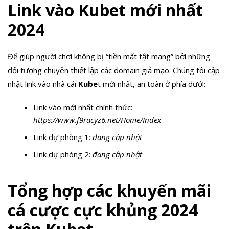
Link vào Kubet mới nhất
2024
Để giúp người chơi không bị “tiền mất tật mang” bởi những
đối tượng chuyên thiết lập các domain giả mạo. Chúng tôi cập
nhật link vào nhà cái
Kube
t mới nhất, an toàn ở phía dưới:
Link vào mới nhất chính thức:
https://www.f9racyz6.net/Home/Index
Link dự phòng 1:
đang cập nhật
Link dự phòng 2:
đang cập nhật
Tổng hợp các khuyến mãi
cá cược cực khủng 2024