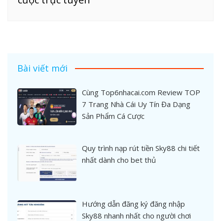
Bài viết mới
Cùng Top6nhacai.com Review TOP
7 Trang Nhà Cái Uy Tín Đa Dạng
Sản Phẩm Cá Cược
Quy trình nạp rút tiền Sky88 chi tiết
nhất dành cho bet thủ
Hướng dẫn đăng ký đăng nhập
Sky88 nhanh nhất cho người chơi