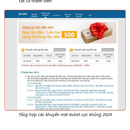
tất cả thành viên.
Tổng hợp các khuyến mãi Kubet cực khủng 2024