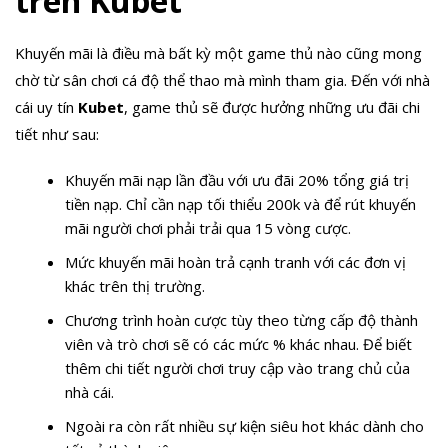
trên Kubet
Khuyến mãi là điều mà bất kỳ một game thủ nào cũng mong
chờ từ sân chơi cá độ thể thao mà mình tham gia. Đến với nhà
cái uy tín
Kubet
, game thủ sẽ được hưởng những ưu đãi chi
tiết như sau:
Khuyến mãi nạp lần đầu với ưu đãi 20% tổng giá trị
tiền nạp. Chỉ cần nạp tối thiểu 200k và để rút khuyến
mãi người chơi phải trải qua 15 vòng cược.
Mức khuyến mãi hoàn trả cạnh tranh với các đơn vị
khác trên thị trường.
Chương trình hoàn cược tùy theo từng cấp độ thành
viên và trò chơi sẽ có các mức % khác nhau. Để biết
thêm chi tiết người chơi truy cập vào trang chủ của
nhà cái.
Ngoài ra còn rất nhiều sự kiện siêu hot khác dành cho