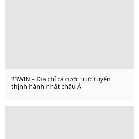
33WIN – Địa chỉ cá cược trực tuyến
thịnh hành nhất châu Á