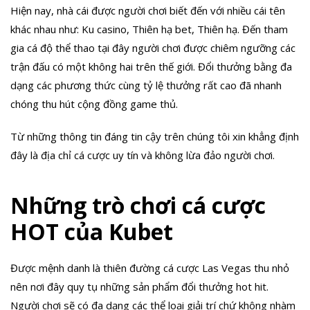
Hiện nay, nhà cái được người chơi biết đến với nhiều cái tên
khác nhau như: Ku casino, Thiên hạ bet, Thiên hạ. Đến tham
gia cá độ thể thao tại đây người chơi được chiêm ngưỡng các
trận đấu có một không hai trên thế giới. Đổi thưởng bằng đa
dạng các phương thức cùng tỷ lệ thưởng rất cao đã nhanh
chóng thu hút cộng đồng game thủ.
Từ những thông tin đáng tin cậy trên chúng tôi xin khẳng định
đây là địa chỉ cá cược uy tín và không lừa đảo người chơi.
Những trò chơi cá cược
HOT của Kubet
Được mệnh danh là thiên đường cá cược Las Vegas thu nhỏ
nên nơi đây quy tụ những sản phẩm đổi thưởng hot hit.
Người chơi sẽ có đa dạng các thể loại giải trí chứ không nhàm