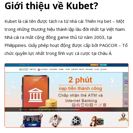
Giới thiệu về Kubet?
Kubet là cái tên được tách ra từ nhà cái Thiên Hạ bet – Một
trong những thương hiệu thành lập lâu đời nhất tại Việt Nam.
Nhà cái ra mắt cộng đồng game thủ từ năm 2003, tại
Philippines. Giấy phép hoạt động được cấp bởi PAGCOR – Tổ
chức quyền lực nhất trong lĩnh vực cá cược tại Châu Á.