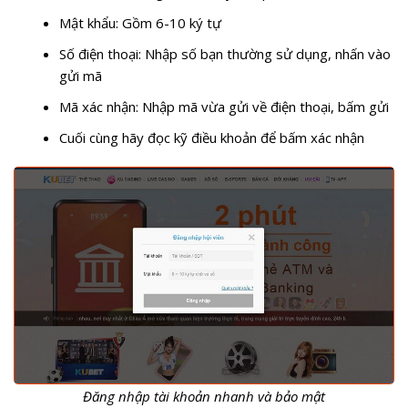
Mật khẩu: Gồm 6-10 ký tự
Số điện thoại: Nhập số bạn thường sử dụng, nhấn vào
gửi mã
Mã xác nhận: Nhập mã vừa gửi về điện thoại, bấm gửi
Cuối cùng hãy đọc kỹ điều khoản để bấm xác nhận
Đăng nhập tài khoản nhanh và bảo mật