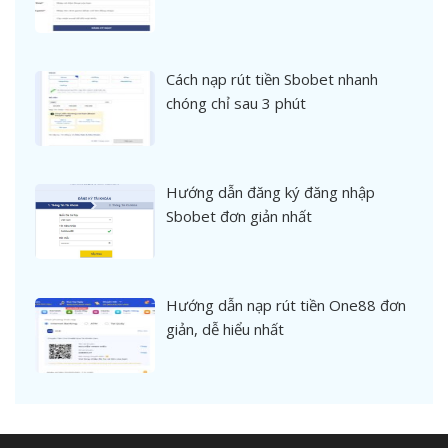
Cách nạp rút tiền Sbobet nhanh
chóng chỉ sau 3 phút
Hướng dẫn đăng ký đăng nhập
Sbobet đơn giản nhất
Hướng dẫn nạp rút tiền One88 đơn
giản, dễ hiểu nhất