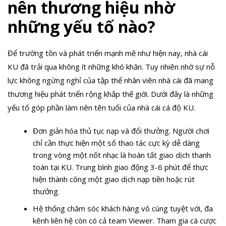
nên thương hiệu nhờ
những yếu tố nào?
Để trường tồn và phát triển mạnh mẽ như hiện nay, nhà cái
KU đã trải qua không ít những khó khăn. Tuy nhiên nhờ sự nỗ
lực không ngừng nghỉ của tập thể nhân viên nhà cái đã mang
thương hiệu phát triển rộng khắp thế giới. Dưới đây là những
yếu tố góp phần làm nên tên tuổi của nhà cái cá độ KU.
Đơn giản hóa thủ tục nạp và đổi thưởng. Người chơi
chỉ cần thực hiện một số thao tác cực kỳ dễ dàng
trong vòng một nốt nhạc là hoàn tất giao dịch thanh
toán tại KU. Trung bình giao động 3-6 phút để thực
hiện thành công một giao dịch nạp tiền hoặc rút
thưởng.
Hệ thống chăm sóc khách hàng vô cùng tuyệt với, đa
kênh liên hệ còn có cả team Viewer. Tham gia cá cược