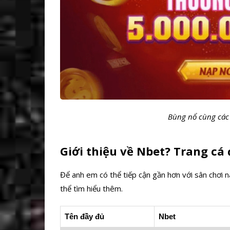
Bùng nổ cùng các 
Giới thiệu về Nbet? Trang cá
Để anh em có thể tiếp cận gần hơn với sân chơi 
thể tìm hiểu thêm.
Tên đầy đủ
Nbet