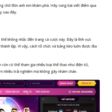
đang chờ đón anh em khám phá. Hãy cùng bài viết điểm qua
y sau đây.
g thể không nhắc đến trang cá cược này. Đây là lĩnh vực
thành lập. Vì vậy, cách tổ chức và bảng kèo luôn được địa
 còn có thể tham gia nhiều loại thể thao như điện tử,
m nhiều trải nghiệm mà không gây nhàm chán.