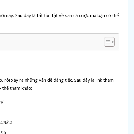
ơi này. Sau đây là tất tần tật về sân cá cược mà bạn có thể
, rồi xảy ra những vấn đề đáng tiếc. Sau đây là link tham
có thể tham khảo:
m/
:
Link 2
nk 3