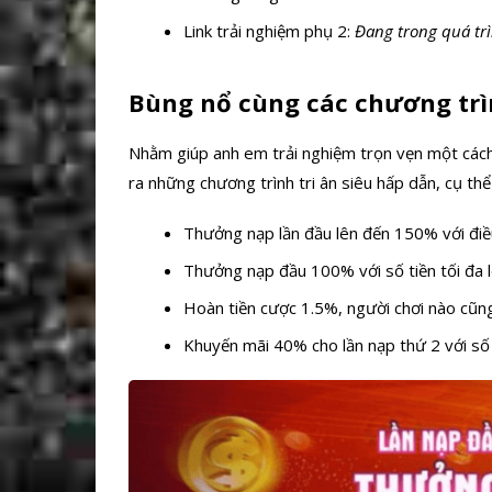
Link trải nghiệm phụ 2:
Đang trong quá tr
Bùng nổ cùng các chương trì
Nhằm giúp anh em trải nghiệm trọn vẹn một cách 
ra những chương trình tri ân siêu hấp dẫn, cụ thể
Thưởng nạp lần đầu lên đến 150% với điề
Thưởng nạp đầu 100% với số tiền tối đa l
Hoàn tiền cược 1.5%, người chơi nào cũng
Khuyến mãi 40% cho lần nạp thứ 2 với số 