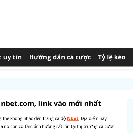
 uy tín
Hướng dẫn cá cược
Tỷ lệ kèo
nbet.com, link vào mới nhất
ông thể không nhắc đến trang cá độ
Nbet
. Địa điểm này
 nó còn có tầm ảnh hưởng rất lớn tại thị trường cá cược