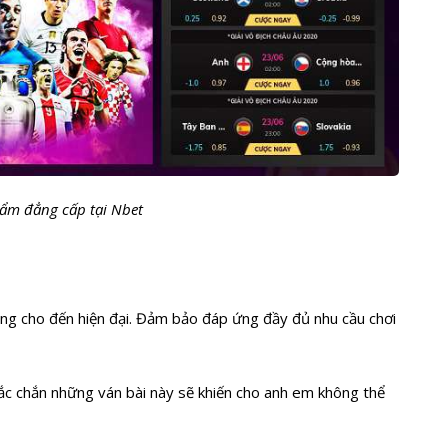
ẩm đẳng cấp tại Nbet
hống cho đến hiện đại. Đảm bảo đáp ứng đầy đủ nhu cầu chơi
ắc chắn những ván bài này sẽ khiến cho anh em không thể