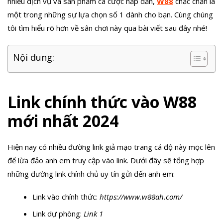
nhiều dịch vụ và sản phẩm cá cược hấp dẫn,
W88
chắc chắn là
một trong những sự lựa chọn số 1 dành cho bạn. Cùng chúng
tôi tìm hiểu rõ hơn về sân chơi này qua bài viết sau đây nhé!
Nội dung:
Link chính thức vào W88
mới nhất 2024
Hiện nay có nhiều đường link giả mạo trang cá độ này mọc lên
để lừa đảo anh em truy cập vào link. Dưới đây sẽ tổng hợp
những đường link chính chủ uy tín gửi đến anh em:
Link vào chính thức:
https://www.w88ah.com/
Link dự phòng:
Link 1