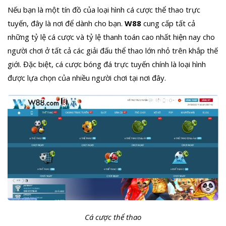
Nếu bạn là một tín đồ của loại hình cá cược thể thao trực
tuyến, đây là nơi để dành cho bạn.
W88
cung cấp tất cả
những tỷ lệ cá cược và tỷ lệ thanh toán cao nhất hiện nay cho
người chơi ở tất cả các giải đấu thể thao lớn nhỏ trên khắp thế
giới. Đặc biệt, cá cược bóng đá trực tuyến chính là loại hình
được lựa chọn của nhiều người chơi tại nơi đây.
Cá cược thể thao