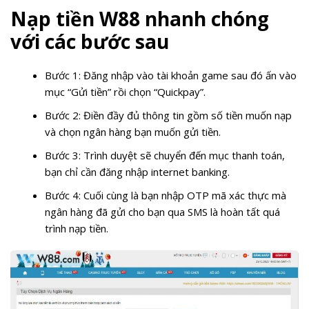
Nạp tiền W88 nhanh chóng
với các bước sau
Bước 1: Đăng nhập vào tài khoản game sau đó ấn vào
mục “Gửi tiền” rồi chọn “Quickpay”.
Bước 2: Điền đầy đủ thông tin gồm số tiền muốn nạp
và chọn ngân hàng bạn muốn gửi tiền.
Bước 3: Trình duyệt sẽ chuyển đến mục thanh toán,
bạn chỉ cần đăng nhập internet banking.
Bước 4: Cuối cùng là bạn nhập OTP mã xác thực mà
ngân hàng đã gửi cho bạn qua SMS là hoàn tất quá
trình nạp tiền.