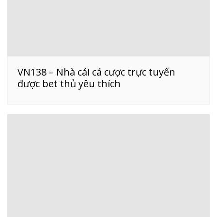
VN138 – Nhà cái cá cược trực tuyến
được bet thủ yêu thích