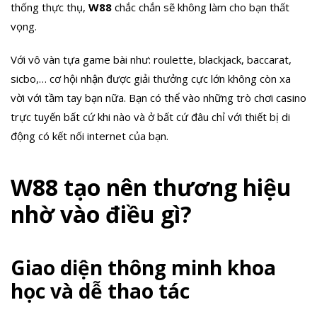
thống thực thụ,
W88
chắc chắn sẽ không làm cho bạn thất
vọng.
Với vô vàn tựa game bài như: roulette, blackjack, baccarat,
sicbo,… cơ hội nhận được giải thưởng cực lớn không còn xa
vời với tầm tay bạn nữa. Bạn có thể vào những trò chơi casino
trực tuyến bất cứ khi nào và ở bất cứ đâu chỉ với thiết bị di
động có kết nối internet của bạn.
W88 tạo nên thương hiệu
nhờ vào điều gì?
Giao diện thông minh khoa
học và dễ thao tác