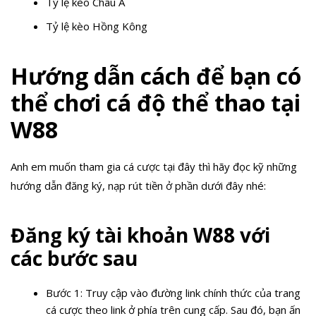
Tỷ lệ kèo Châu Á
Tỷ lệ kèo Hồng Kông
Hướng dẫn cách để bạn có
thể chơi cá độ thể thao tại
W88
Anh em muốn tham gia cá cược tại đây thì hãy đọc kỹ những
hướng dẫn đăng ký, nạp rút tiền ở phần dưới đây nhé:
Đăng ký tài khoản W88 với
các bước sau
Bước 1: Truy cập vào đường link chính thức của trang
cá cược theo link ở phía trên cung cấp. Sau đó, bạn ấn