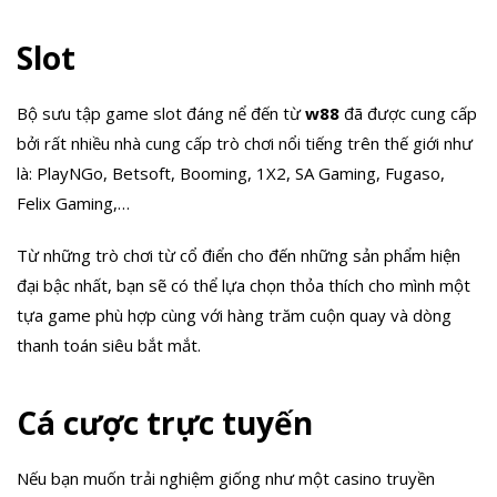
Slot
Bộ sưu tập game slot đáng nể đến từ
w88
đã được cung cấp
bởi rất nhiều nhà cung cấp trò chơi nổi tiếng trên thế giới như
là: PlayNGo, Betsoft, Booming, 1X2, SA Gaming, Fugaso,
Felix Gaming,…
Từ những trò chơi từ cổ điển cho đến những sản phẩm hiện
đại bậc nhất, bạn sẽ có thể lựa chọn thỏa thích cho mình một
tựa game phù hợp cùng với hàng trăm cuộn quay và dòng
thanh toán siêu bắt mắt.
Cá cược trực tuyến
Nếu bạn muốn trải nghiệm giống như một casino truyền