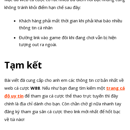
không tránh khỏi điểm hạn chế sau đây:
Khách hàng phải mất thời gian khi phải khai báo nhiều
thông tin cá nhân
Đường link vào game đôi khi đang chơi vẫn bị hiện
tượng out ra ngoài.
Tạm kết
Bài viết đã cung cấp cho anh em các thông tin cơ bản nhất về
web cá cược
W88
. Nếu như bạn đang tìm kiếm một
trang cá
độ uy tín
để tham gia cá cược thể thao trực tuyến thì đây
chính là địa chỉ dành cho bạn. Còn chần chờ gì nữa nhanh tay
đăng ký tham gia sân cá cược theo link mới nhất để hốt bạc
về túi nào!