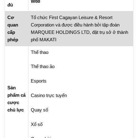
W88
đủ
Cơ
Tổ chức First Cagayan Leisure & Resort
quan
Corporation và được điều hành bởi tập đoàn
cấp
MARQUEE HOLDINGS LTD, đặt trụ sở ở thành
phép
phố MAKATI
Thể thao
Thể thao ảo
Esports
Sản
phẩm cá
Casino trực tuyến
cược
chủ lực
Quay số
Xổ số