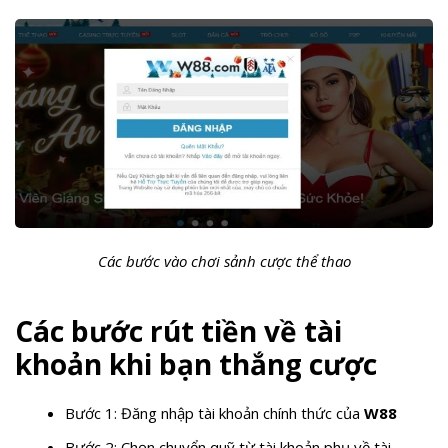
Các bước vào chơi sảnh cược thể thao
Các bước rút tiền về tài
khoản khi bạn thắng cược
Bước 1: Đăng nhập tài khoản chính thức của
W88
Bước 2: Chọn chuyển quỹ từ tài khoản phụ về tài