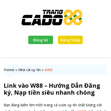
Skip
to
content
Đăng Ký
Đăng Nhập
Home
»
Nhà cái uy tín
»
W88
Link vào W88 – Hướng Dẫn Đăng
ký, Nạp tiền siêu nhanh chóng
Bạn đang kiếm tìm một trang cá cược uy tín chất lượng với