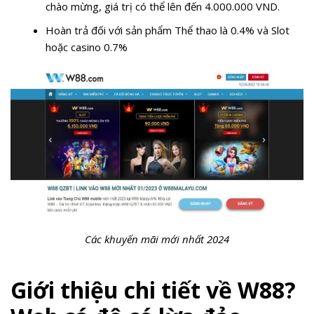
chào mừng, giá trị có thể lên đến 4.000.000 VND.
Hoàn trả đối với sản phẩm Thể thao là 0.4% và Slot
hoặc casino 0.7%
Các khuyến mãi mới nhất 2024
Giới thiệu chi tiết về W88?