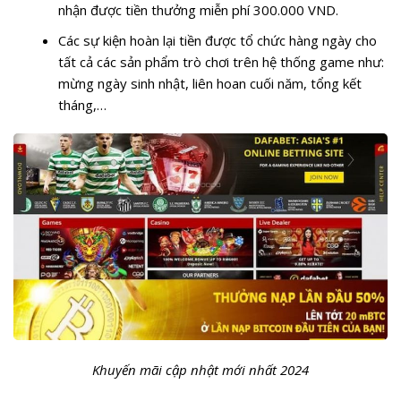
nhận được tiền thưởng miễn phí 300.000 VND.
Các sự kiện hoàn lại tiền được tổ chức hàng ngày cho
tất cả các sản phẩm trò chơi trên hệ thống game như:
mừng ngày sinh nhật, liên hoan cuối năm, tổng kết
tháng,…
Khuyến mãi cập nhật mới nhất 2024