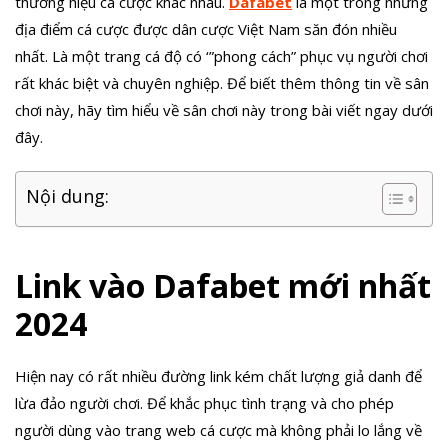
thương hiệu cá cược khác nhau.
Dafabet
là một trong những
địa điểm cá cược được dân cược Việt Nam săn đón nhiều
nhất. Là một trang cá độ có ‘”phong cách” phục vụ người chơi
rất khác biệt và chuyên nghiệp. Để biết thêm thông tin về sân
chơi này, hãy tìm hiểu về sân chơi này trong bài viết ngay dưới
đây.
Nội dung:
Link vào Dafabet mới nhất
2024
Hiện nay có rất nhiều đường link kém chất lượng giả danh để
lừa đảo người chơi. Để khắc phục tình trạng và cho phép
người dùng vào trang web cá cược mà không phải lo lắng về