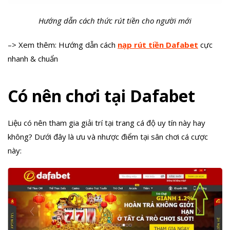
Hướng dẫn cách thức rút tiền cho người mới
–> Xem thêm: Hướng dẫn cách
nạp rút tiền Dafabet
cực
nhanh & chuẩn
Có nên chơi tại Dafabet
Liệu có nên tham gia giải trí tại trang cá độ uy tín này hay
không? Dưới đây là ưu và nhược điểm tại sân chơi cá cược
này: