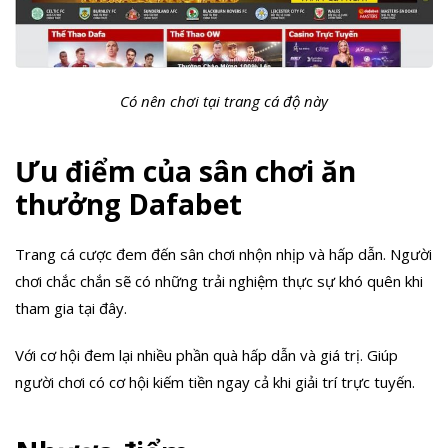
Có nên chơi tại trang cá độ này
Ưu điểm của sân chơi ăn
thưởng Dafabet
Trang cá cược đem đến sân chơi nhộn nhịp và hấp dẫn. Người
chơi chắc chắn sẽ có những trải nghiệm thực sự khó quên khi
tham gia tại đây.
Với cơ hội đem lại nhiều phần quà hấp dẫn và giá trị. Giúp
người chơi có cơ hội kiếm tiền ngay cả khi giải trí trực tuyến.