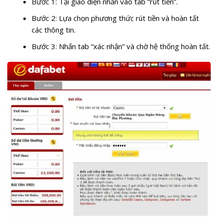
Bước 1: Tại giao diện nhấn vào tab “rút tiền”.
Bước 2: Lựa chọn phương thức rút tiền và hoàn tất
các thông tin.
Bước 3: Nhấn tab “xác nhận” và chờ hệ thống hoàn tất.