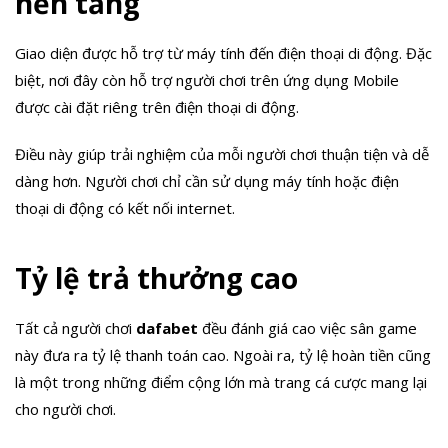
nền
tảng
Giao diện được hỗ trợ từ máy tính đến điện thoại di động. Đặc
biệt, nơi đây còn hỗ trợ người chơi trên ứng dụng Mobile
được cài đặt riêng trên điện thoại di động.
Điều này giúp trải nghiệm của mỗi người chơi thuận tiện và dễ
dàng hơn. Người chơi chỉ cần sử dụng máy tính hoặc điện
thoại di động có kết nối internet.
Tỷ lệ trả thưởng cao
Tất cả người chơi
dafabet
đều đánh giá cao việc sân game
này đưa ra tỷ lệ thanh toán cao. Ngoài ra, tỷ lệ hoàn tiền cũng
là một trong những điểm cộng lớn mà trang cá cược mang lại
cho người chơi.