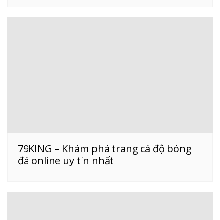
79KING – Khám phá trang cá độ bóng
đá online uy tín nhất