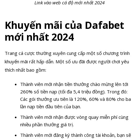
Link vào web cá độ mới nhất 2024
Khuyến mãi của Dafabet
mới nhất 2024
Trang cá cược thường xuyên cung cấp một số chương trình
khuyến mãi rất hấp dẫn. Một số ưu đãi được người chơi yêu
thích nhất bao gồm:
Thành viên mới nhận tiền thưởng chào mừng lên tới
260% số tiền nạp (tối đa 5,4 triệu đồng). Trong đó:
Các gói thưởng ưu tiên là 120%, 60% và 80% cho ba
lần nạp tiền đầu tiên của bạn.
Thành viên mới nhận được vòng quay miễn phí cùng
nhiều phần thưởng giá trị.
Thành viên mới đăng ký thành công tài khoản, bạn sẽ