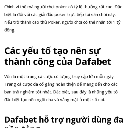
Chính vì thế mà người chơi poker có tỷ lệ thưởng rất cao. Đặc
biệt là đối với các giải đấu poker trực tiếp tại sân chơi này.
Nếu trở thành cao thủ Poker, người chơi có thể nhận tới 1 tỷ
đồng.
Các yếu tố tạo nên sự
thành công của Dafabet
Vốn là một trang cá cược có lượng truy cập lớn mỗi ngày.
Trang cá cược đã cố gắng hoàn thiện để mang đến cho các
bạn trải nghiệm tốt nhất. Đặc biệt, sau đây là những yếu tố
đặc biệt tạo nên ngôi nhà và vắng mặt ở một số nơi.
Dafabet
hỗ
trợ
người dùng đa