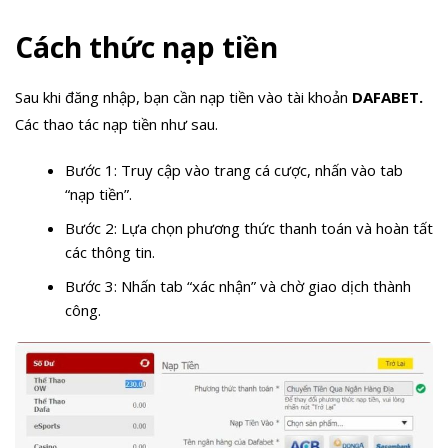
Cách thức nạp tiền
Sau khi đăng nhập, bạn cần nạp tiền vào tài khoản
DAFABET.
Các thao tác nạp tiền như sau.
Bước 1: Truy cập vào trang cá cược, nhấn vào tab
“nạp tiền”.
Bước 2: Lựa chọn phương thức thanh toán và hoàn tất
các thông tin.
Bước 3: Nhấn tab “xác nhận” và chờ giao dịch thành
công.