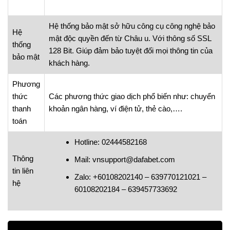
Hệ thống bảo mật sở hữu công cụ công nghệ bảo
Hệ
mật độc quyền đến từ Châu u. Với thông số SSL
thống
128 Bit. Giúp đảm bảo tuyệt đối mọi thông tin của
bảo mật
khách hàng.
Phương
thức
Các phương thức giao dịch phổ biến như: chuyển
thanh
khoản ngân hàng, ví điện tử, thẻ cào,….
toán
Hotline: 02444582168
Thông
Mail:
vnsupport@dafabet.com
tin liên
Zalo: +60108202140 – 639770121021 –
hệ
60108202184 – 639457733692