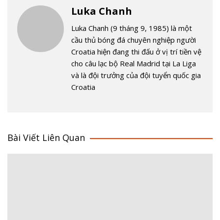
Luka Chanh
Luka Chanh (9 tháng 9, 1985) là một
cầu thủ bóng đá chuyên nghiệp người
Croatia hiện đang thi đấu ở vị trí tiền vệ
cho câu lạc bộ Real Madrid tại La Liga
và là đội trưởng của đội tuyển quốc gia
Croatia
Bài Viết Liên Quan